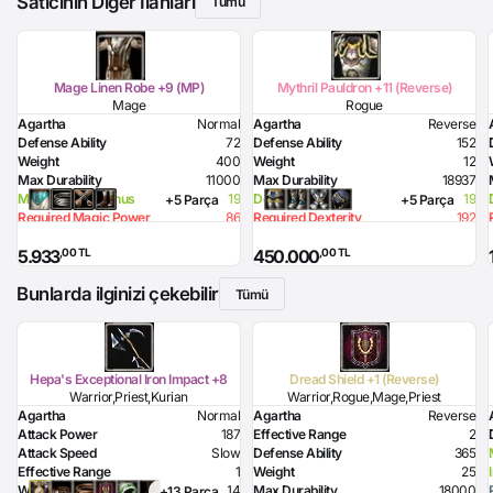
Satıcının Diğer İlanları
Tümü
Mage Linen Robe +9 (MP)
Mythril Pauldron +11 (Reverse)
Mage
Rogue
Agartha
Normal
Agartha
Reverse
Defense Ability
72
Defense Ability
152
Weight
400
Weight
12
Max Durability
11000
Max Durability
18937
Magic Power Bonus
19
Dexterity Bonus
19
+5 Parça
+5 Parça
Required Magic Power
86
Required Dexterity
192
Required Intelligence
100
Required Health
94
,00 TL
,00 TL
5.933
450.000
Bunlarda ilginizi çekebilir
Tümü
Hepa's Exceptional Iron Impact +8
Dread Shield +1 (Reverse)
Warrior,Priest,Kurian
Warrior,Rogue,Mage,Priest
Agartha
Normal
Agartha
Reverse
Attack Power
187
Effective Range
2
Attack Speed
Slow
Defense Ability
365
Effective Range
1
Weight
25
Weight
14
Max Durability
18000
+13 Parça