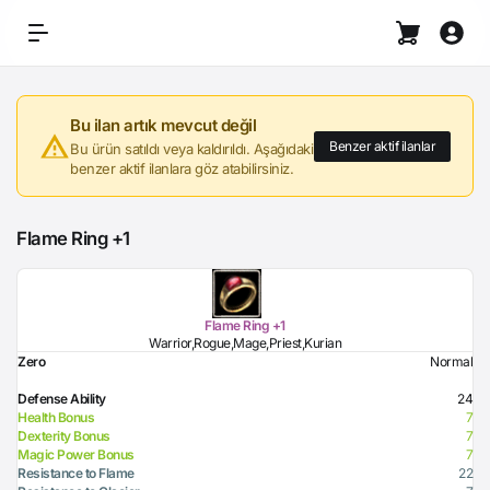
Bu ilan artık mevcut değil
Benzer aktif ilanlar
Bu ürün satıldı veya kaldırıldı. Aşağıdaki
benzer aktif ilanlara göz atabilirsiniz.
Flame Ring +1
Flame Ring +1
Warrior,Rogue,Mage,Priest,Kurian
Zero
Normal
Defense Ability
24
Health Bonus
7
Dexterity Bonus
7
Magic Power Bonus
7
Resistance to Flame
22