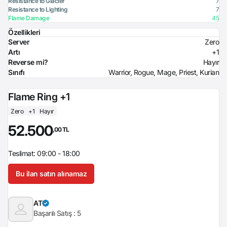
Resistance to Glacier
7
Resistance to Lighting
7
Flame Damage
45
Özellikleri
Server
Zero
Artı
+1
Reverse mi?
Hayır
Sınıfı
Warrior, Rogue, Mage, Priest, Kurian
Flame Ring +1
Zero
+1
Hayır
52.500
,00 TL
Teslimat: 09:00 - 18:00
Bu ilan satın alınamaz
AT
Başarılı Satış :
5