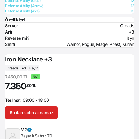
Defense Ability (Club)
13
Defense Ability (Arrow)
13
Defense Ability (Axe)
13
Özellikleri
Server
Oreads
Artı
+3
Reverse mi?
Hayır
Sınıfı
Warrior, Rogue, Mage, Priest, Kurian
Iron Necklace +3
Oreads
+3
Hayır
7.450,00 TL
%1
7.350
,00 TL
Teslimat: 09:00 - 18:00
Bu ilan satın alınamaz
MG
Başarılı Satış :
70