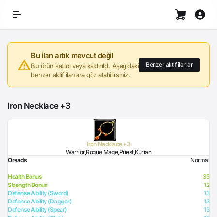
Bu ilan artık mevcut değil
Benzer aktif ilanlar
Bu ürün satıldı veya kaldırıldı. Aşağıdaki
benzer aktif ilanlara göz atabilirsiniz.
Iron Necklace +3
Iron Necklace +3
Warrior,Rogue,Mage,Priest,Kurian
Oreads
Normal
Health Bonus
35
Strength Bonus
12
Defense Ability (Sword)
13
Defense Ability (Dagger)
13
Defense Ability (Spear)
13