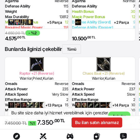
Agartha
Reverse
Agartha
Normal
Defense Ability
115
Defense Ability
7
Weight
9
Health Bonus
30
Max Durability
13812
Magic Power Bonus
12
Magic Power Bonus
12
Defense Ability (Sword)
9
+5 Parça
+2 Parça
Required Magic Power
118
Defense Ability (Dagger)
9
Required Intelligence
160
Defense Ability (Spear)
9
4.650,00 TL
- %2
,00 TL
,00 TL
4.575
10.500
Defense Ability (Club)
9
Defense Ability (Jamadar)
9
Bunlarda ilginizi çekebilir
Defense Ability (Arrow)
9
Tümü
Defense Ability (Axe)
9
Raptor +21 (Reverse)
Chaos Baal +21 (Reverse)
Warrior,Priest,Kurian
Warrior,Kurian
Oreads
Reverse
Oreads
Reverse
Attack Power
235
Attack Power
237
Attack Speed
Very Slow
Attack Speed
Slow
Effective Range
2
Effective Range
2
Weight
15
Weight
80
+13 Parça
+14 Parça
Max Durability
17000
Max Durability
20500
Bu site size daha iyi hizmet verebilmek için çerezler
Poison Damage
100
Health Bonus
10
Anladım
kullanır.
Ayrıntılı Bilgi
,00 TL
,00 TL
,00 TL
97.000
182.000
Required Strength
236
Flame Damage
195
7.350
Bu ilan satın alınamaz
7.45000 TL
%1
Required Level
70
Required Strength
225
Skill
Attack Hour 1% probability