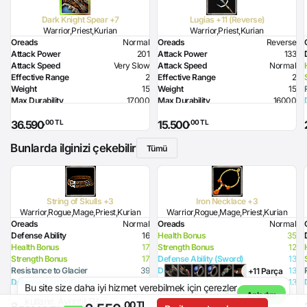
Dark Knight Spear +7
Lugias +11 (Reverse)
Warrior,Priest,Kurian
Warrior,Priest,Kurian
Oreads
Normal
Oreads
Reverse
Attack Power
201
Attack Power
133
Attack Speed
Very Slow
Attack Speed
Normal
Effective Range
2
Effective Range
2
Weight
15
Weight
15
Max Durability
17000
Max Durability
16000
Poison Damage
96
Health Bonus
16
,00 TL
,00 TL
36.590
15.500
Required Level
80
Dexterity Bonus
26
Required Strength
226
Flame Damage
90
Bunlarda ilginizi çekebilir
Skill
Attack Hour 2% probability
Required Strength
210
Tümü
Option
before Splash
Required Health
90
Note
Curse effect from +7: Inflict splash
damage on nearby enemies
String of Skulls +3
Iron Necklace +3
Warrior,Rogue,Mage,Priest,Kurian
Warrior,Rogue,Mage,Priest,Kurian
Oreads
Normal
Oreads
Normal
Defense Ability
16
Health Bonus
35
Health Bonus
17
Strength Bonus
12
Strength Bonus
17
Defense Ability (Sword)
13
Resistance to Glacier
39
Defense Ability (Dagger)
13
+11 Parça
Defense Ability (Dagger)
10
Defense Ability (Spear)
13
Bu site size daha iyi hizmet verebilmek için çerezler
Defense Ability (Spear)
10
Defense Ability (Club)
13
600.000,00 TL
- %90
Anladım
kullanır.
Ayrıntılı Bilgi
,00 TL
,00 TL
,00 TL
2.290
58.000
Defense Ability (Club)
10
Defense Ability (Arrow)
13