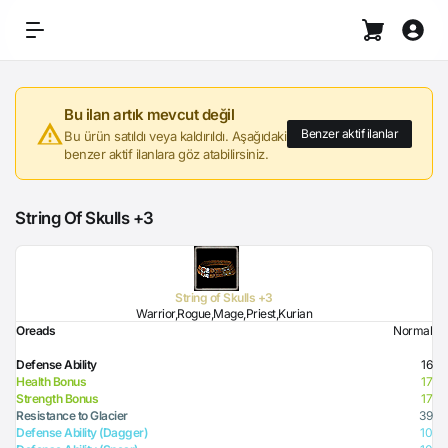
Bu ilan artık mevcut değil
Benzer aktif ilanlar
Bu ürün satıldı veya kaldırıldı. Aşağıdaki
benzer aktif ilanlara göz atabilirsiniz.
String Of Skulls +3
String of Skulls +3
Warrior,Rogue,Mage,Priest,Kurian
Oreads
Normal
Defense Ability
16
Health Bonus
17
Strength Bonus
17
Resistance to Glacier
39
Defense Ability (Dagger)
10