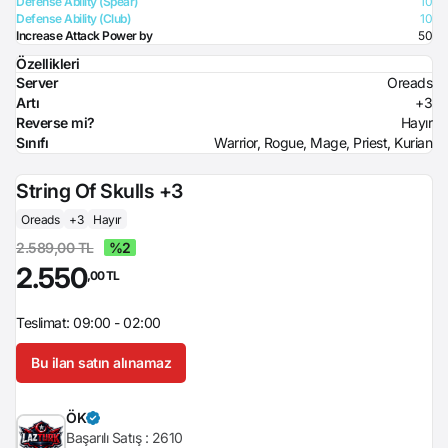
Defense Ability (Spear)
10
Defense Ability (Club)
10
Increase Attack Power by
50
Özellikleri
Server
Oreads
Artı
+3
Reverse mi?
Hayır
Sınıfı
Warrior, Rogue, Mage, Priest, Kurian
String Of Skulls +3
Oreads
+3
Hayır
2.589,00 TL
%2
2.550
,00 TL
Teslimat: 09:00 - 02:00
Bu ilan satın alınamaz
ÖK
Başarılı Satış :
2610