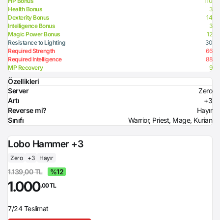
HP Bonus
110
Health Bonus
3
Dexterity Bonus
14
Intelligence Bonus
3
Magic Power Bonus
12
Resistance to Lighting
30
Required Strength
66
Required Intelligence
88
MP Recovery
9
Özellikleri
Server
Zero
Artı
+3
Reverse mi?
Hayır
Sınıfı
Warrior, Priest, Mage, Kurian
Lobo Hammer +3
Zero
+3
Hayır
1.139,00 TL
%12
1.000
,00 TL
7/24 Teslimat