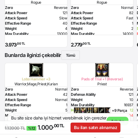
Rogue
Rogue
Zero
Reverse
Zero
Normal
Attack Power
121
Attack Power
82
Attack Speed
Slow
Attack Speed
Fast
Effective Range
40
Effective Range
1
Weight
4
Weight
2
Max Durability
13000
Max Durability
14000
HP Bonus
150
Poison Damage
99
,00 TL
,00 TL
3.973
2.779
MP Bonus
150
Required Level
48
Strength Bonus
11
Required Dexterity
184
Bunlarda ilginizi çekebilir
Resistance to Flame
20
Tümü
Resistance to Glacier
20
Poison Damage
71
Required Dexterity
164
Defense Ability (Sword)
5
Lobo Hammer +3
Pads of Trial +1 (Reverse)
Warrior,Mage,Priest,Kurian
Priest
Zero
Normal
Zero
Reverse
Attack Power
42
Defense Ability
121
Attack Speed
Normal
Weight
10
Effective Range
1
Max Durability
16937
Weight
5
Health Bonus
12
+9 Parça
Max Durability
16000
Required Strength
104
Bu site size daha iyi hizmet verebilmek için çerezler
HP Bonus
110
Required Intelligence
184
Anladım
kullanır.
Ayrıntılı Bilgi
,00 TL
,00 TL
,00 TL
948
31.500
Health Bonus
3
1.000
Bu ilan satın alınamaz
1.13900 TL
%12
Dexterity Bonus
14
Intelligence Bonus
3