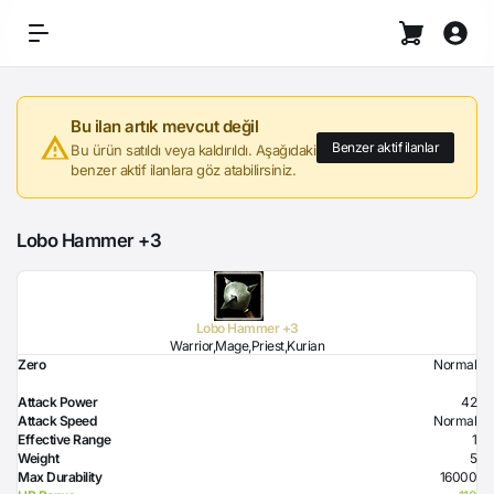
Bu ilan artık mevcut değil
Benzer aktif ilanlar
Bu ürün satıldı veya kaldırıldı. Aşağıdaki
benzer aktif ilanlara göz atabilirsiniz.
Lobo Hammer +3
Lobo Hammer +3
Warrior,Mage,Priest,Kurian
Zero
Normal
Attack Power
42
Attack Speed
Normal
Effective Range
1
Weight
5
Max Durability
16000