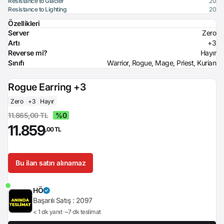
Resistance to Glacier
20
Resistance to Lighting
20
Özellikleri
Server
Zero
Artı
+3
Reverse mi?
Hayır
Sınıfı
Warrior, Rogue, Mage, Priest, Kurian
Rogue Earring +3
Zero
+3
Hayır
11.865,00 TL
%0
11.859
,00 TL
Bu ilan satın alınamaz
HÖ
Başarılı Satış :
2097
< 1 dk yanıt
~7 dk teslimat