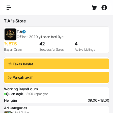
T.A 's Store
T.A
Offline · 2020 yılından beri üye
%87.5
42
4
Başarı Oranı
Successful Sales
Active Listings
Takas başlat
Parçalı teklif
Working Days/Hours
Şu an açık
18:00 kapanıyor
Her gün
09:00 - 18:00
Ad Categories
Knight Online