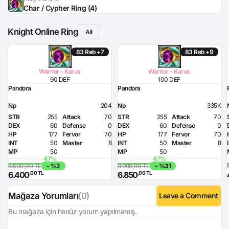
Char / Cypher Ring (4)
Knight Online Ring
All
83 Reb +7
83 Reb +9
Warrior - Karus
Warrior - Karus
90 DEF
100 DEF
Pandora
Pandora
Np
204
Np
335K
STR
255
Attack
70
STR
255
Attack
70
DEX
60
Defense
0
DEX
60
Defense
0
HP
177
Fervor
70
HP
177
Fervor
70
INT
50
Master
8
INT
50
Master
8
MP
50
MP
50
6.500,00 TL
- %2
9.999,00 TL
- %31
,00 TL
,00 TL
6.400
6.850
Mağaza Yorumları
(0)
Leave a Comment
Bu mağaza için henüz yorum yapılmamış.
Login