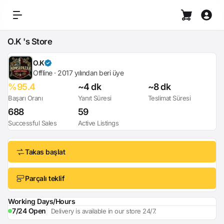
O.K 's Store
O.K
Offline · 2017 yılından beri üye
%95.4
~4 dk
~8 dk
Başarı Oranı
Yanıt Süresi
Teslimat Süresi
688
59
Successful Sales
Active Listings
Takas başlat
Parçalı teklif
Working Days/Hours
7/24 Open
Delivery is available in our store 24/7.