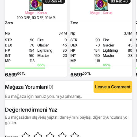
83 Reb +6
83 Reb +6
Required Intelligence
112
Mage - Karus
Mage - Karus
100 DEF, 90 DEF, 10 MP
Zero
Zero
Np
3.4M
Np
3.4M
STR
90
Fire
0
STR
90
Fire
0
DEX
70
Glacier
45
DEX
70
Glacier
45
HP
154
Lightning
80
HP
154
Lightning
80
INT
160
Master
23
INT
160
Master
23
MP
118
MP
118
,00 TL
,00 TL
6.599
6.599
Mağaza Yorumları
(0)
Leave a Comment
Bu mağaza için henüz yorum yapılmamış.
Login
Değerlendirmeni Yaz
Bu mağazadan alışveriş yaptın; deneyimini paylaş, diğer oyunculara yol
göster.