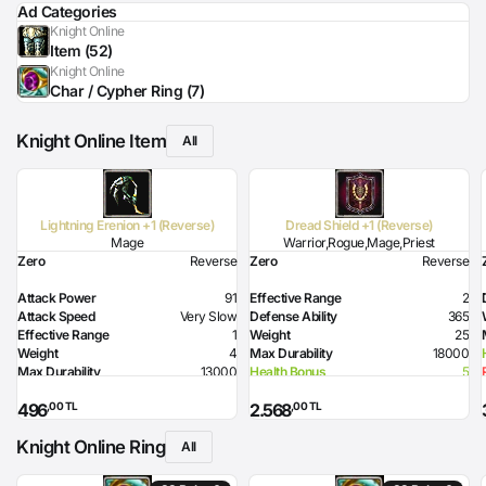
Ad Categories
Knight Online
Item (52)
Knight Online
Char / Cypher Ring (7)
Knight Online Item
All
Lightning Erenion +1 (Reverse)
Dread Shield +1 (Reverse)
Mage
Warrior,Rogue,Mage,Priest
Zero
Reverse
Zero
Reverse
Attack Power
91
Effective Range
2
Attack Speed
Very Slow
Defense Ability
365
Effective Range
1
Weight
25
Weight
4
Max Durability
18000
Max Durability
13000
Health Bonus
5
MP Bonus
200
Resistance to Flame
30
,00 TL
,00 TL
496
2.568
Intelligence Bonus
11
Resistance to Lighting
30
Magic Power Bonus
7
Required Strength
90
Knight Online Ring
Resistance to Glacier
50
Defense Ability (Dagger)
10
All
Lighting Damage
78
Defense Ability (Spear)
20
Required Magic Power
110
Defense Ability (Axe)
20