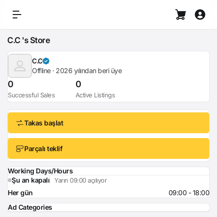
C.C 's Store
C.C
Offline · 2026 yılından beri üye
0
0
Successful Sales
Active Listings
Takas başlat
Parçalı teklif
Working Days/Hours
Şu an kapalı
Yarın 09:00 açılıyor
Her gün
09:00 - 18:00
Ad Categories