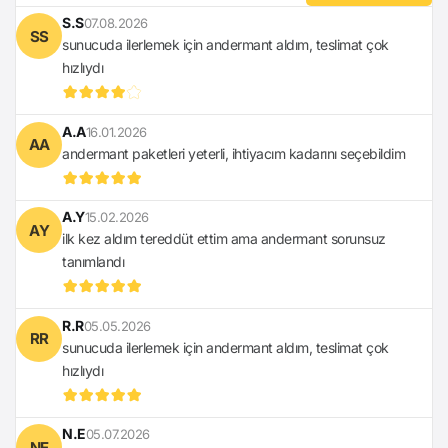
S.S
07.08.2026
SS
sunucuda ilerlemek için andermant aldım, teslimat çok
hızlıydı
A.A
16.01.2026
AA
andermant paketleri yeterli, ihtiyacım kadarını seçebildim
A.Y
15.02.2026
AY
ilk kez aldım tereddüt ettim ama andermant sorunsuz
tanımlandı
R.R
05.05.2026
RR
sunucuda ilerlemek için andermant aldım, teslimat çok
hızlıydı
N.E
05.07.2026
NE