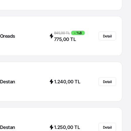
845,00 TL
- %8
Oreads
Detail
775,00 TL
Destan
1.240,00 TL
Detail
Destan
1.250,00 TL
Detail