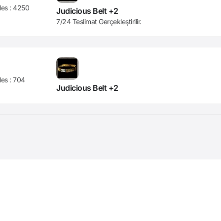
les :
4250
Judicious Belt +2
7/24 Teslimat Gerçekleştirilir.
les :
704
Judicious Belt +2