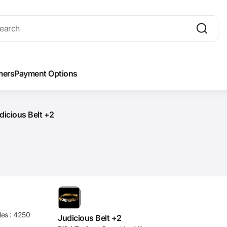
mers
Payment Options
dicious Belt +2
les :
4250
Judicious Belt +2