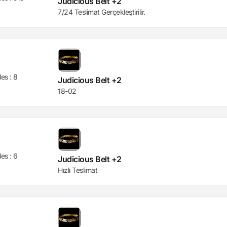
Judicious Belt +2
7/24 Teslimat Gerçekleştirilir.
les :
8
Judicious Belt +2
18-02
les :
6
Judicious Belt +2
Hızlı Teslimat