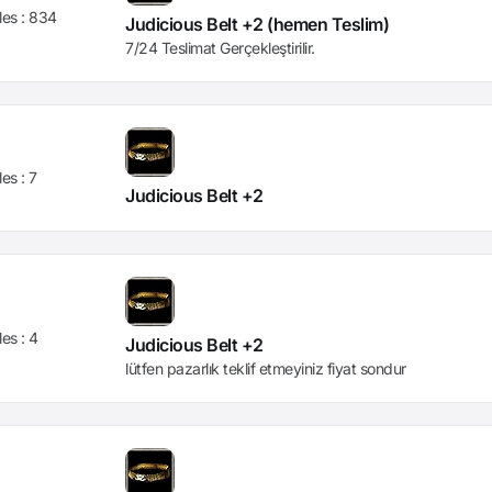
les :
834
Judicious Belt +2 (hemen Teslim)
7/24 Teslimat Gerçekleştirilir.
les :
7
Judicious Belt +2
les :
4
Judicious Belt +2
lütfen pazarlık teklif etmeyiniz fiyat sondur