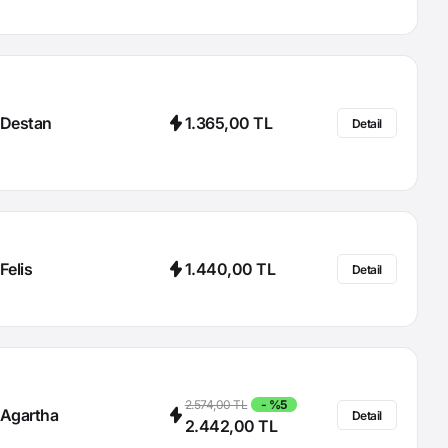
Destan
1.365,00 TL
Detail
Felis
1.440,00 TL
Detail
2.574,00 TL
- %5
Agartha
Detail
2.442,00 TL