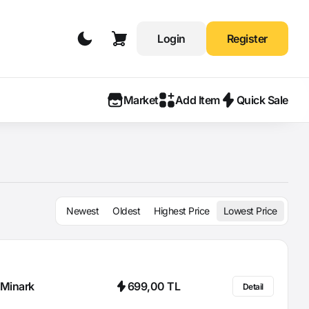
Login
Register
Market
Add Item
Quick Sale
Newest
Oldest
Highest Price
Lowest Price
Minark
699,00 TL
Detail