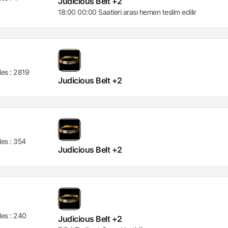
Judicious Belt +2
18:00 00:00 Saatleri arası hemen teslim edilir
les :
2819
Judicious Belt +2
les :
354
Judicious Belt +2
les :
240
Judicious Belt +2