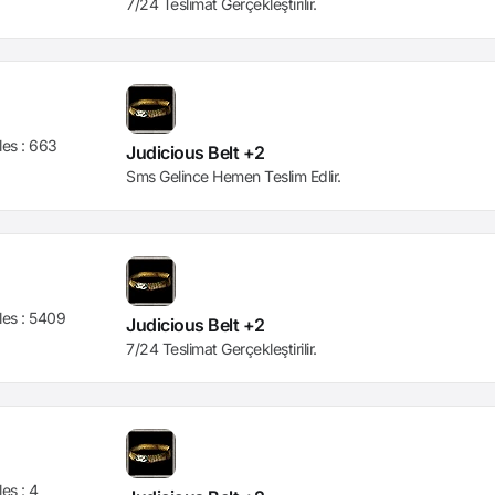
7/24 Teslimat Gerçekleştirilir.
les :
663
Judicious Belt +2
Sms Gelince Hemen Teslim Edlir.
les :
5409
Judicious Belt +2
7/24 Teslimat Gerçekleştirilir.
les :
4