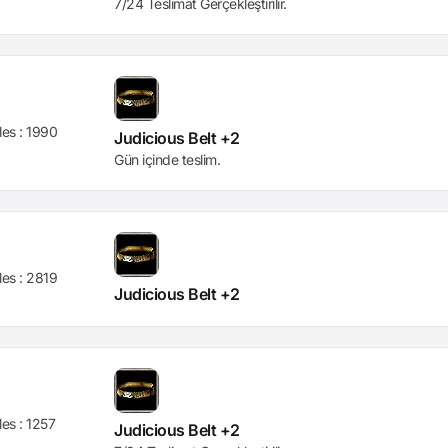
7/24 Teslimat Gerçekleştirilir.
les :
1990
Judicious Belt +2
Gün içinde teslim.
les :
2819
Judicious Belt +2
les :
1257
Judicious Belt +2