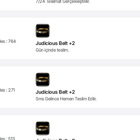
7/24 Teslimat Gerçekleştirilir.
les :
764
Judicious Belt +2
Gün içinde teslim.
les :
271
Judicious Belt +2
Sms Gelince Hemen Teslim Edlir.
les :
513