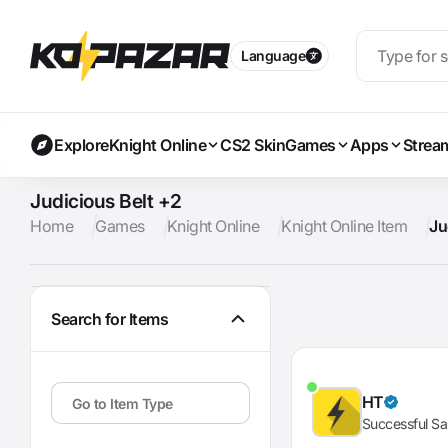
Language
Explore
Knight Online
CS2 Skin
Games
Apps
Strea
Judicious Belt +2
Home
Games
Knight Online
Knight Online Item
Ju
Search for Items
HT
Successful Sa