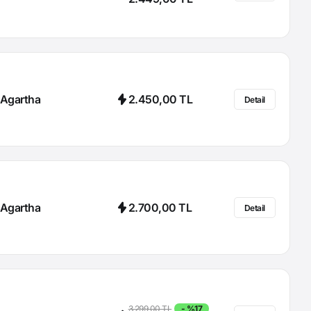
Agartha
2.450,00 TL
Detail
Agartha
2.700,00 TL
Detail
3.299,00 TL
- %17