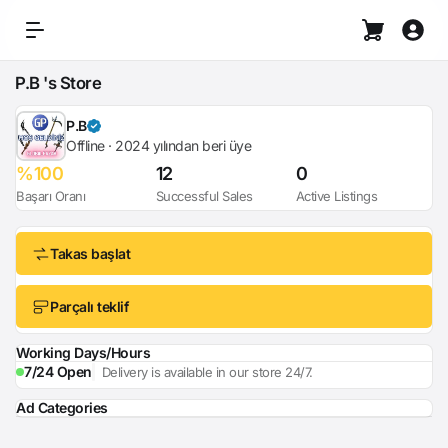
P.B 's Store
P.B
Offline · 2024 yılından beri üye
%100
12
0
Başarı Oranı
Successful Sales
Active Listings
Takas başlat
Parçalı teklif
Working Days/Hours
7/24 Open
Delivery is available in our store 24/7.
Ad Categories