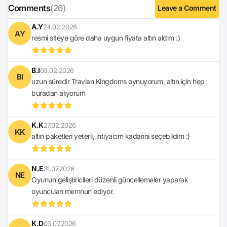
Comments
(26)
Leave a Comment
A.Y
24.02.2026
AY
resmi siteye göre daha uygun fiyata altın aldım :)
B.I
03.02.2026
BI
uzun süredir Travian Kingdoms oynuyorum, altın için hep
buradan alıyorum
K.K
27.02.2026
KK
altın paketleri yeterli, ihtiyacım kadarını seçebildim :)
N.E
31.07.2026
NE
Oyunun geliştiricileri düzenli güncellemeler yaparak
oyuncuları memnun ediyor.
K.D
03.07.2026