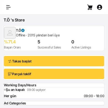
T.Ö 's Store
T.Ö
Offline · 2015 yılından beri üye
%71.4
5
0
Başarı Oranı
Successful Sales
Active Listings
Takas başlat
Parçalı teklif
Working Days/Hours
Şu an kapalı
09:00 açılıyor
Her gün
09:00 - 18:00
Ad Categories