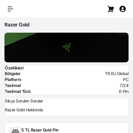
Razer Gold
Özellikleri
Bölgeler
TR EU Global
Platform
PC
Teslimat
7/24
Teslimat Türü
E-Pin
Sıkça Sorulan Sorular
Razer Gold Hakkında
5 TL Razer Gold Pin