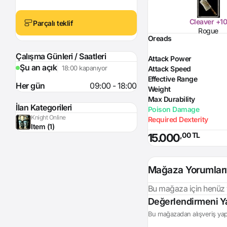
Cleaver +1
Parçalı teklif
Rogue
Oreads
Çalışma Günleri / Saatleri
Attack Power
Şu an açık
18:00 kapanıyor
Attack Speed
Effective Range
Her gün
09:00 - 18:00
Weight
Max Durability
İlan Kategorileri
Poison Damage
Knight Online
Required Dexterity
Item (1)
,00 TL
15.000
Mağaza Yorumları
Bu mağaza için henüz
Giriş Yap
Değerlendirmeni Y
Bu mağazadan alışveriş yapt