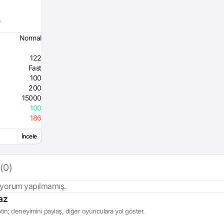
0
Normal
122
Fast
100
200
15000
100
186
İncele
(0)
 yorum yapılmamış.
az
ın; deneyimini paylaş, diğer oyunculara yol göster.