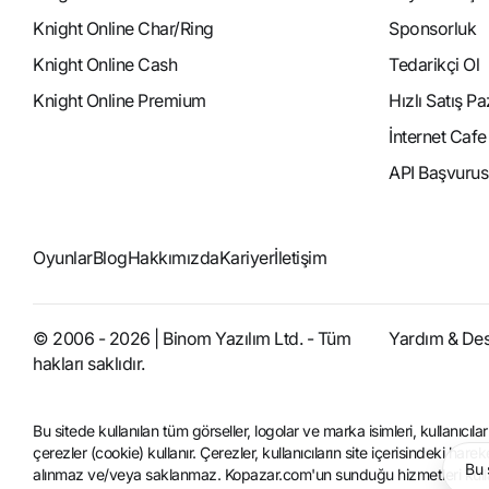
Knight Online Char/Ring
Sponsorluk
Knight Online Cash
Tedarikçi Ol
Knight Online Premium
Hızlı Satış P
İnternet Caf
API Başvurus
Oyunlar
Blog
Hakkımızda
Kariyer
İletişim
© 2006 - 2026 | Binom Yazılım Ltd. - Tüm
Yardım & De
hakları saklıdır.
Bu sitede kullanılan tüm görseller, logolar ve marka isimleri, kullanıc
çerezler (cookie) kullanır. Çerezler, kullanıcıların site içerisindeki hare
Bu 
alınmaz ve/veya saklanmaz. Kopazar.com'un sunduğu hizmetleri kullanm