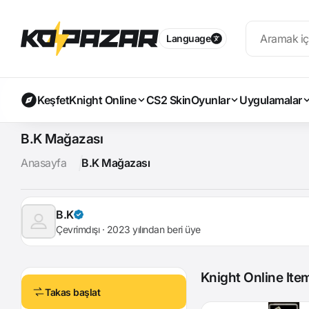
Language
Keşfet
Knight Online
CS2 Skin
Oyunlar
Uygulamalar
B.K Mağazası
Anasayfa
B.K Mağazası
B.K
Çevrimdışı · 2023 yılından beri üye
Knight Online Ite
Takas başlat