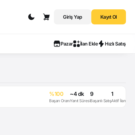
Giriş Yap
Kayıt Ol
Pazar
İlan Ekle
Hızlı Satış
%100
~4 dk
9
1
Başarı Oranı
Yanıt Süresi
Başarılı Satış
Aktif İlan