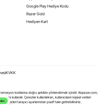
Google Play Hediye Kodu
Razer Gold
Hediyen Kart
mesi
KVKK
 ve promosyon kodlarına doğru şekilde yönlendirmek içindir. Kopazar.com,
la kullanılır. Çerezler kullanılırken, kullanıcıların kişisel verileri
dım
rezleri tarayıcı ayarlarından pasif hale getirebilirsiniz.