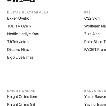
DİJİTAL PLATFORMLAR
FPS
Exxen Üyelik
CS2 Skin
TOD TV Üyelik
Wolfteam Nak
Netflix Hediye Kartı
Zula Altın
TikTok Jeton
Point Blank T
Discord Nitro
FACEIT Prem
Bigo Live Elmas
KNIGHT ONLINE
BAŞVURUL
Knight Online Item
Yazar Başvu
Knight Online GB
Yayıncı Başv