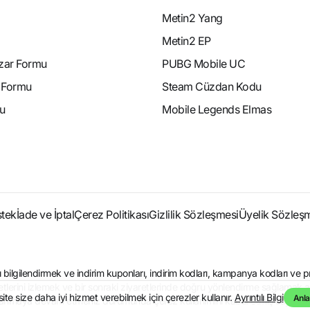
Metin2 Yang
Metin2 EP
azar Formu
PUBG Mobile UC
e Formu
Steam Cüzdan Kodu
u
Mobile Legends Elmas
stek
İade ve İptal
Çerez Politikası
Gizlilik Sözleşmesi
Üyelik Sözleş
ıları bilgilendirmek ve indirim kuponları, indirim kodları, kampanya kodları
ketlerini izlemek ve bir sonraki ziyaretlerinde doğru yönlendirme sağlamak amacıy
site size daha iyi hizmet verebilmek için çerezler kullanır.
Ayrıntılı Bilgi
Anla
aya devam etmeniz durumunda çerez kullanımını kabul etmiş sayılırsınız. Çe