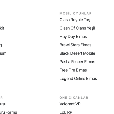
MOBİL OYUNLAR
Clash Royale Taş
it
Clash Of Clans Yeşil
Hay Day Elmas
g
Brawl Stars Elmas
ium
Black Desert Mobile
Pasha Fencer Elmas
Free Fire Elmas
Legend Online Elmas
AR
ÖNE ÇIKANLAR
rusu
Valorant VP
uru Formu
LoL RP