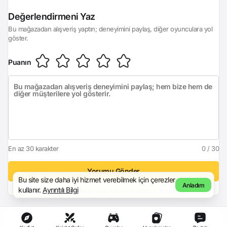
Giriş Yap
Değerlendirmeni Yaz
Bu mağazadan alışveriş yaptın; deneyimini paylaş, diğer oyunculara yol
göster.
Puanın
En az 30 karakter
0 / 30
Yorumu Gönder
Bu site size daha iyi hizmet verebilmek için çerezler
Anladım
kullanır.
Ayrıntılı Bilgi
Yorumun, yayınlanmadan önce ekibimizce onaylanır.