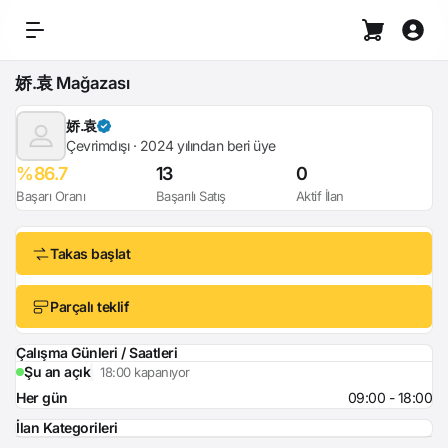
娇.袁 Mağazası
娇.袁
Çevrimdışı · 2024 yılından beri üye
%86.7
13
0
Başarı Oranı
Başarılı Satış
Aktif İlan
Takas başlat
Parçalı teklif
Çalışma Günleri / Saatleri
Şu an açık
18:00 kapanıyor
Her gün
09:00 - 18:00
İlan Kategorileri