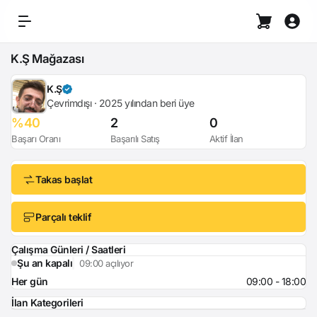
K.Ş Mağazası
K.Ş
Çevrimdışı · 2025 yılından beri üye
%40
2
0
Başarı Oranı
Başarılı Satış
Aktif İlan
Takas başlat
Parçalı teklif
Çalışma Günleri / Saatleri
Şu an kapalı
09:00 açılıyor
Her gün
09:00 - 18:00
İlan Kategorileri