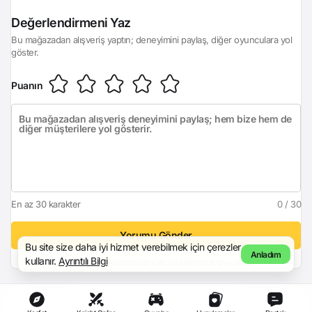
Giriş Yap
Değerlendirmeni Yaz
Bu mağazadan alışveriş yaptın; deneyimini paylaş, diğer oyunculara yol
göster.
Puanın
En az 30 karakter
0 / 30
Yorumu Gönder
Bu site size daha iyi hizmet verebilmek için çerezler
Anladım
kullanır.
Ayrıntılı Bilgi
Yorumun, yayınlanmadan önce ekibimizce onaylanır.