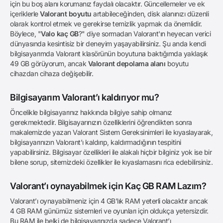
için bu boş alanı korumanız faydalı olacaktır. Güncellemeler ve ek
içeriklerle
Valorant boyutu
artabileceğinden, disk alanınızı düzenli
olarak kontrol etmek ve gerekirse temizlik yapmak da önemlidir.
Böylece, "
Valo kaç GB
?" diye sormadan Valorant'ın heyecan verici
dünyasında kesintisiz bir deneyim yaşayabilirsiniz. Şu anda kendi
bilgisayarımda Valorant klasörünün boyutuna baktığımda yaklaşık
49 GB görüyorum, ancak
Valorant depolama alanı
boyutu
cihazdan cihaza değişebilir.
Bilgisayarım Valorant’ı kaldırıyor mu?
Öncelikle bilgisayarınız hakkında bilgiye sahip olmanız
gerekmektedir. Bilgisayarınızın özelliklerini öğrendikten sonra
makalemizde yazan Valorant Sistem Gereksinimleri ile kıyaslayarak,
bilgisayarınızın Valorant’ı kaldırıp, kaldırmadığının tespitini
yapabilirsiniz. Bilgisayar özellikleri ile alakalı hiçbir bilginiz yok ise bir
bilene sorup, sitemizdeki özellikler ile kıyaslamasını rica edebilirsiniz.
Valorant’ı oynayabilmek için Kaç GB RAM Lazım?
Valorant’ı oynayabilmeniz için 4 GB’lık RAM yeterli olacaktır ancak
4 GB RAM günümüz sistemleri ve oyunları için oldukça yetersizdir.
Bu RAM ile belki de bilgisayarınızda sadece Valorant’ı