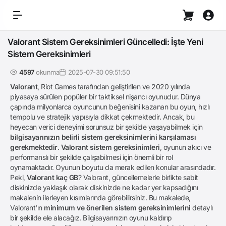
Valorant Sistem Gereksinimleri Güncelledi: İşte Yeni
Sistem Gereksinimleri
4597
okunma
2025-07-30 09:51:50
Valorant
, Riot Games tarafından geliştirilen ve 2020 yılında
piyasaya sürülen popüler bir taktiksel nişancı oyunudur. Dünya
çapında milyonlarca oyuncunun beğenisini kazanan bu oyun, hızlı
tempolu ve stratejik yapısıyla dikkat çekmektedir. Ancak, bu
heyecan verici deneyimi sorunsuz bir şekilde yaşayabilmek için
bilgisayarınızın belirli sistem gereksinimlerini karşılaması
gerekmektedir
.
Valorant sistem gereksinimleri
, oyunun akıcı ve
performanslı bir şekilde çalışabilmesi için önemli bir rol
oynamaktadır. Oyunun boyutu da merak edilen konular arasındadır.
Peki,
Valorant kaç GB
? Valorant, güncellemelerle birlikte sabit
diskinizde yaklaşık olarak diskinizde ne kadar yer kapsadığını
makalenin ilerleyen kısımlarında görebilirsiniz. Bu makalede,
Valorant'ın
minimum ve önerilen sistem gereksinimlerini
detaylı
bir şekilde ele alacağız. Bilgisayarınızın oyunu kaldırıp