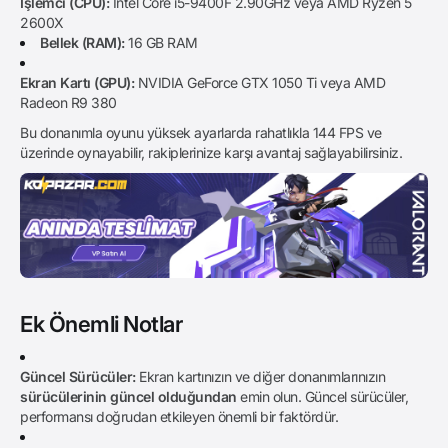
İşlemci (CPU):
Intel Core i5-9400F 2.90GHz veya AMD Ryzen 5
2600X
Bellek (RAM):
16 GB RAM
Ekran Kartı (GPU):
NVIDIA GeForce GTX 1050 Ti veya AMD
Radeon R9 380
Bu donanımla oyunu yüksek ayarlarda rahatlıkla 144 FPS ve
üzerinde oynayabilir, rakiplerinize karşı avantaj sağlayabilirsiniz.
Ek Önemli Notlar
Güncel Sürücüler:
Ekran kartınızın ve diğer donanımlarınızın
sürücülerinin güncel olduğundan
emin olun. Güncel sürücüler,
performansı doğrudan etkileyen önemli bir faktördür.