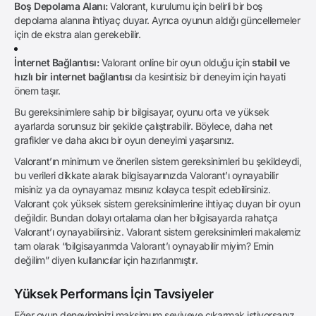
Boş Depolama Alanı:
Valorant, kurulumu için belirli bir boş
depolama alanına ihtiyaç duyar. Ayrıca oyunun aldığı güncellemeler
için de ekstra alan gerekebilir.
İnternet Bağlantısı:
Valorant online bir oyun olduğu için
stabil ve
hızlı bir internet bağlantısı
da kesintisiz bir deneyim için hayati
önem taşır.
Bu gereksinimlere sahip bir bilgisayar, oyunu orta ve yüksek
ayarlarda sorunsuz bir şekilde çalıştırabilir. Böylece, daha net
grafikler ve daha akıcı bir oyun deneyimi yaşarsınız.
Valorant’ın minimum ve önerilen sistem gereksinimleri bu şekildeydi,
bu verileri dikkate alarak bilgisayarınızda Valorant’ı oynayabilir
misiniz ya da oynayamaz mısınız kolayca tespit edebilirsiniz.
Valorant çok yüksek sistem gereksinimlerine ihtiyaç duyan bir oyun
değildir. Bundan dolayı ortalama olan her bilgisayarda rahatça
Valorant’ı oynayabilirsiniz. Valorant sistem gereksinimleri makalemiz
tam olarak “bilgisayarımda Valorant’ı oynayabilir miyim? Emin
değilim” diyen kullanıcılar için hazırlanmıştır.
Yüksek Performans İçin Tavsiyeler
Eğer oyun deneyiminizi maksimum seviyeye çıkarmak istiyorsanız,