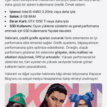
daha güçlü bir sistem kullanmanız önerilir. Örnek sistem:
İşlemci:
Intel i5-4460 3.2GHz veya daha iyisi
Bellek:
8 GB RAM
Ekran Kartı:
GTX 1050 Ti veya daha iyisi
SSD Kullanımı:
Oyun yükleme sürelerini ve genel performansı
artırmak için SSD kullanmanız faydalı olacaktır.
Valorant, çeşitli grafik ayarları sunarak
farklı sistemlerde en iyi
performansı elde etmenizi sağlar. Grafik ayarlarını, bilgisayarınızın
performansına göre optimize edebilirsiniz. Örneğin, düşük
performans gösteren bir sistemde
gölgeler, doku kalitesi ve
efektleri düşürmek, FPS'yi artırabilir
. Yüksek performanslı bir
sistemde ise, tüm ayarları en yüksek seviyede tutarak görsel
kalitenin tadını çıkarabilirsiniz.
Valorant ve diğer oyunlar hakkında bilgi almak istiyorsanız
Kopazar
Blog
’unu ve sosyal medya hesaplarımızı takip etmeyi unutmayın!