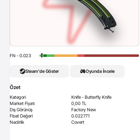
FN - 0.023
Steam'de Göster
Oyunda İncele
Özet
Kategori
Knife - Butterfly Knife
Market Fiyatı
0,00 TL
Dış Görünüş
Factory New
Float Değeri
0.022771
Nadirlik
Covert