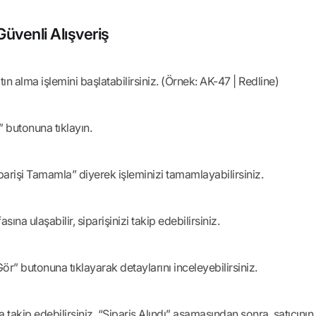
üvenli Alışveriş
ın alma işlemini başlatabilirsiniz. (Örnek: AK-47 | Redline)
” butonuna tıklayın.
iparişi Tamamla” diyerek işleminizi tamamlayabilirsiniz.
na ulaşabilir, siparişinizi takip edebilirsiniz.
 Gör” butonuna tıklayarak detaylarını inceleyebilirsiniz.
takip edebilirsiniz. “Sipariş Alındı” aşamasından sonra, satıcının