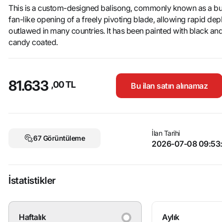
This is a custom-designed balisong, commonly known as a butter
fan-like opening of a freely pivoting blade, allowing rapid dep
outlawed in many countries. It has been painted with black and
candy coated.
81.633
,00 TL
Bu ilan satın alınamaz
İlan Tarihi
67 Görüntüleme
2026-07-08 09:53
İstatistikler
Haftalık
Aylık