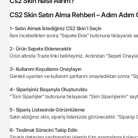
Cs2 Skin Nasıl Alırım?
CS2 Skin Satın Alma Rehberi – Adım Adım G
1- Satın Almak İstediğiniz CS2 Skin’i Seçin
İlanı inceledikten sonra “Sepete Ekle” butonuna tıklayarak sat
2- Ürün Sepete Eklenecektir
Ürün altında Trade linki belirleyiniz. Ardından “Sepeti Onayla
3- Kullanım Koşullarını Onaylayın
Gerekli uyarıları ve kullanım şartlarını onayladıktan sonra “S
4- Siparişiniz Başarıyla Oluşturuldu
“Tüm Siparişler” butonuna tıklayarak “Skin Siparişlerim” sayfası
5- Sipariş Listesinde Görüntüleme
Satın aldığınız skin, sipariş listenizde görünecektir. “Siparişi
6- Teslimat Sürecini Takip Edin
Sipariş detayları sayfasından işlemin tüm aşamalarını kolayca 