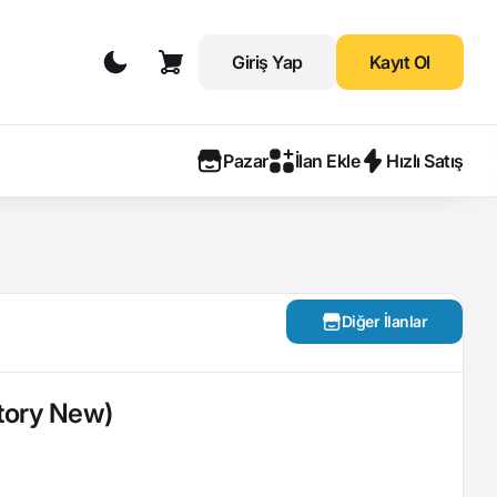
Giriş Yap
Kayıt Ol
Pazar
İlan Ekle
Hızlı Satış
Diğer İlanlar
tory New)