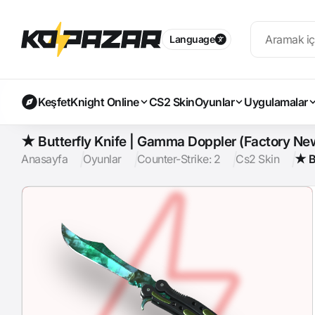
Language
Keşfet
Knight Online
CS2 Skin
Oyunlar
Uygulamalar
★ Butterfly Knife | Gamma Doppler (Factory Ne
Anasayfa
Oyunlar
Counter-Strike: 2
Cs2 Skin
★ B