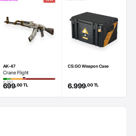
AK-47
CS:GO Weapon Case
S
Crane Flight
H
0.397
699
6.999
,00 TL
,00 TL