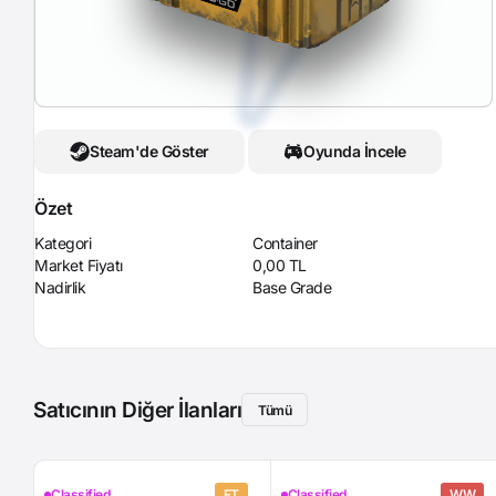
Steam'de Göster
Oyunda İncele
Özet
Kategori
Container
Market Fiyatı
0,00 TL
Nadirlik
Base Grade
Satıcının Diğer İlanları
Tümü
Classified
FT
Classified
WW