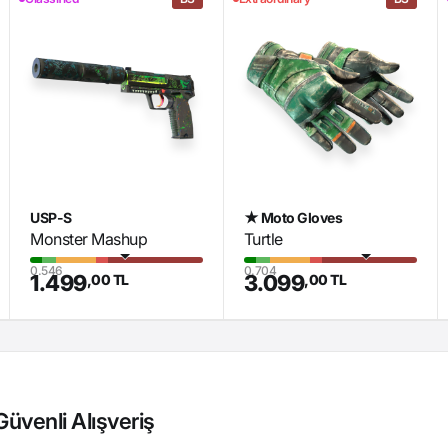
USP-S
★ Moto Gloves
Monster Mashup
Turtle
0.546
0.704
1.499
3.099
,00 TL
,00 TL
üvenli Alışveriş