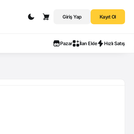
Giriş Yap
Kayıt Ol
Pazar
İlan Ekle
Hızlı Satış