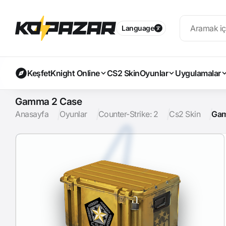
Language
Keşfet
Knight Online
CS2 Skin
Oyunlar
Uygulamalar
Gamma 2 Case
Anasayfa
Oyunlar
Counter-Strike: 2
Cs2 Skin
Gam