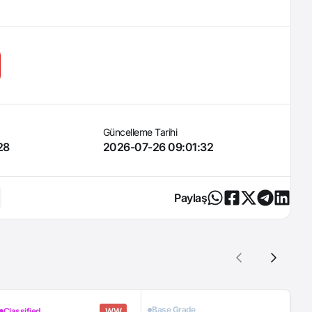
Güncelleme Tarihi
28
2026-07-26 09:01:32
Paylaş
Base Grade
Re
Classified
WW