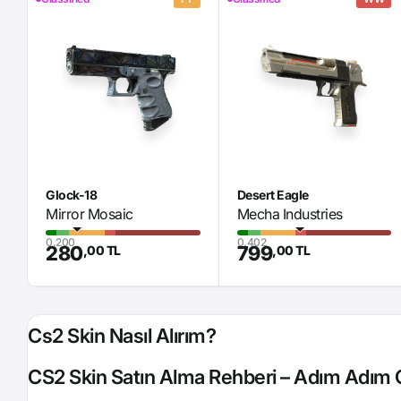
Glock-18
Desert Eagle
Mirror Mosaic
Mecha Industries
0.200
0.402
280
799
,00 TL
,00 TL
Cs2 Skin Nasıl Alırım?
CS2 Skin Satın Alma Rehberi – Adım Adım G