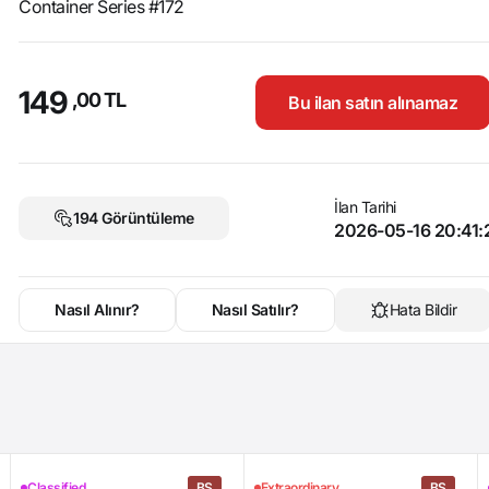
Container Series #172
149
,00 TL
Bu ilan satın alınamaz
İlan Tarihi
194 Görüntüleme
2026-05-16 20:41:
Nasıl Alınır?
Nasıl Satılır?
Hata Bildir
Classified
BS
Extraordinary
BS