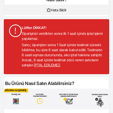
Hata Bildir
Lütfen DİKKAT!
Siparişinizi verdikten sonra ilk 1 saat içinde iptal işlemi
yapılamaz.
Satıcı, siparişten sonra 1 Saat içinde teslimat süresini
bildirirse, bu süre 6 saat olarak kabul edilir. Teslimatın
6 saati aşması durumunda, alıcı iptal hakkına sahiptir.
Ancak, 6 saat içinde teslimat sözü veren satıcıların
satışları
İPTAL EDİLEMEZ
.
Bu Ürünü Nasıl Satın Alabilirsiniz?