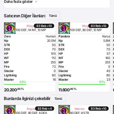
Daha fazla göster
Satıcının Diğer İlanları
Tümü
83 Reb +10
83 Reb +10
Mage
Mage
100 DEF, 14 INT, 10 MP
100 DEF, 90 DEF, 10 MP
Zero
Human
Pandora
Karus
Np
20.5M
Np
5.8M
STR
50
STR
50
DEX
70
DEX
70
HP
105
HP
57
INT
112
INT
160
MP
255
MP
255
Fire
72
Fire
0
Glacier
0
Glacier
45
Lightning
60
Lightning
80
Master
16
Master
23
,00 TL
,00 TL
20.200
11.600
Bunlarda ilginizi çekebilir
Tümü
83 Reb +4
83 Reb +10
Rogue
Warrior
100 DEF, 90 DEF, 6 DEX
90 DEF, 9 STR