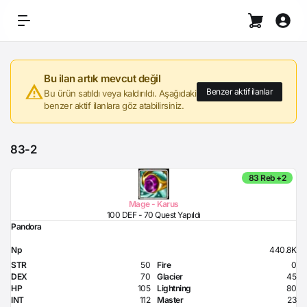
Bu ilan artık mevcut değil
Benzer aktif ilanlar
Bu ürün satıldı veya kaldırıldı. Aşağıdaki
benzer aktif ilanlara göz atabilirsiniz.
83-2
83 Reb +2
Mage - Karus
100 DEF - 70 Quest Yapıldı
Pandora
Np
440.8K
STR
50
Fire
0
DEX
70
Glacier
45
HP
105
Lightning
80
INT
112
Master
23