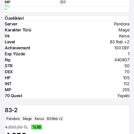
MP
255
Özellikleri
Server
Pandora
Karakter Türü
Mage
Irk
Karus
Level
83 Reb +2
Achievement
100 DEF
Exp Yüzde
1
Np
440807
STR
50
DEX
70
HP
105
INT
112
MP
255
70 Quest
Yapıldı
83-2
Pandora
Mage
Karus
83 Reb +2
4.850,00 TL
%16