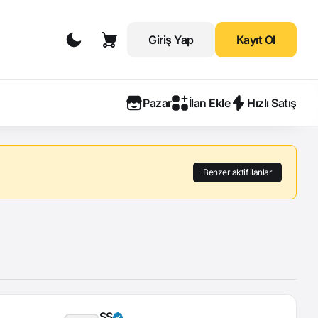
Giriş Yap
Kayıt Ol
Pazar
İlan Ekle
Hızlı Satış
Benzer aktif ilanlar
ŞS