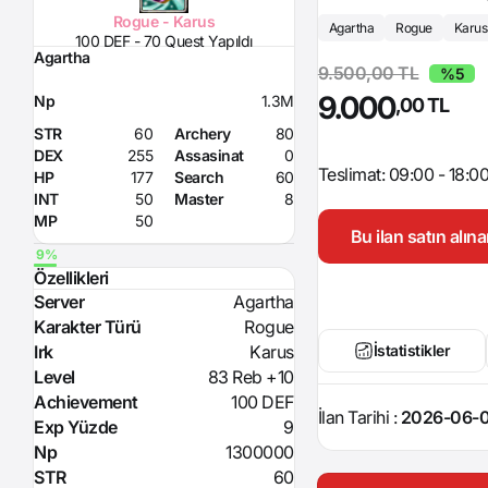
Rogue - Karus
Agartha
Rogue
Karus
100 DEF - 70 Quest Yapıldı
Agartha
9.500,00 TL
%5
9.000
Np
1.3M
,00 TL
STR
60
Archery
80
DEX
255
Assasinat
0
Teslimat: 09:00 - 18:0
HP
177
Search
60
INT
50
Master
8
MP
50
Bu ilan satın alı
Özellikleri
Server
Agartha
Karakter Türü
Rogue
Irk
Karus
İstatistikler
Level
83 Reb +10
Achievement
100 DEF
İlan Tarihi :
2026-06-0
Exp Yüzde
9
Np
1300000
STR
60