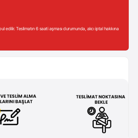
abul edilir. Teslimatın 6 saati aşması durumunda, alıcı iptal hakkına