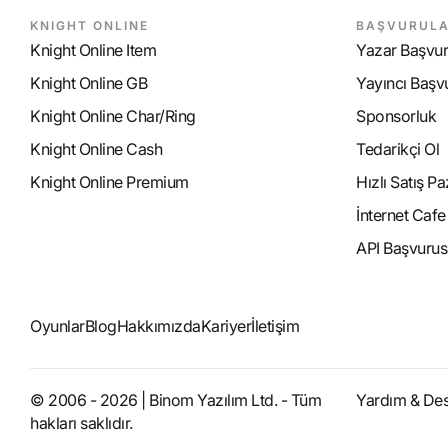
KNIGHT ONLINE
BAŞVURUL
Knight Online Item
Yazar Başvu
Knight Online GB
Yayıncı Başv
Knight Online Char/Ring
Sponsorluk
Knight Online Cash
Tedarikçi Ol
Knight Online Premium
Hızlı Satış P
İnternet Caf
API Başvurus
Oyunlar
Blog
Hakkımızda
Kariyer
İletişim
© 2006 - 2026 | Binom Yazılım Ltd. - Tüm
Yardım & De
hakları saklıdır.