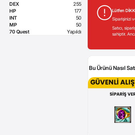
DEX
255
HP
177
Lütfen DİK
INT
50
Siparişinizi 
MP
50
Satıcı, sipar
70 Quest
Yapıldı
sahiptir. Anc
Bu Ürünü Nasıl Satı