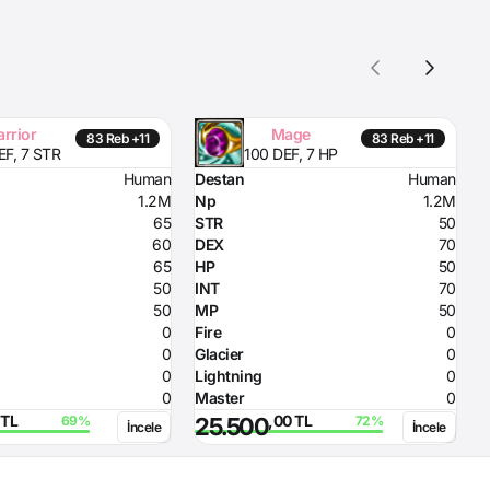
rrior
Mage
83 Reb +11
83 Reb +11
EF, 7 STR
100 DEF, 7 HP
Human
Destan
Human
P
1.2M
Np
1.2M
65
STR
50
S
60
DEX
70
D
65
HP
50
H
50
INT
70
I
50
MP
50
0
Fire
0
A
0
Glacier
0
A
0
Lightning
0
S
0
Master
0
M
 TL
,00 TL
25.500
İncele
İncele