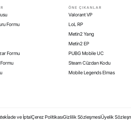
AR
ÖNE ÇIKANLAR
rusu
Valorant VP
uru Formu
LoL RP
Metin2 Yang
Metin2 EP
azar Formu
PUBG Mobile UC
e Formu
Steam Cüzdan Kodu
u
Mobile Legends Elmas
stek
İade ve İptal
Çerez Politikası
Gizlilik Sözleşmesi
Üyelik Sözleş