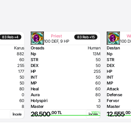
Priest
Wa
83 Reb +4
83 Reb +15
100 DEF, 9 HP
100 D
Karus
Oreads
Human
Destan
882
Np
13M
Np
60
STR
50
STR
255
DEX
50
DEX
177
HP
255
HP
50
INT
50
INT
50
MP
60
MP
80
Heal
60
Attack
0
Aura
80
Defense
60
Holyspiri
3
Fervor
8
Master
10
Master
,00 TL
,00
26.500
12.555
İncele
İncele