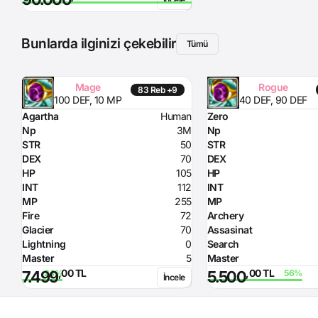
Bunlarda ilginizi çekebilir
Tümü
Mage
Rogue
83 Reb +9
100 DEF, 10 MP
40 DEF, 90 DEF
Agartha
Human
Zero
Np
3M
Np
STR
50
STR
DEX
70
DEX
HP
105
HP
INT
112
INT
MP
255
MP
Fire
72
Archery
Glacier
70
Assasinat
Lightning
0
Search
Master
5
Master
,00 TL
,00 TL
7.499
5.500
İncele