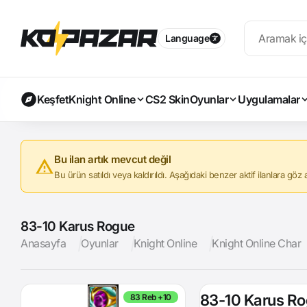
Language
Keşfet
Knight Online
CS2 Skin
Oyunlar
Uygulamalar
Bu ilan artık mevcut değil
Bu ürün satıldı veya kaldırıldı. Aşağıdaki benzer aktif ilanlara göz at
83-10 Karus Rogue
Anasayfa
Oyunlar
Knight Online
Knight Online Char
83-10 Karus R
83 Reb +10