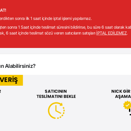
KAT!
verdikten sonra ilk 1 saat içinde iptal işlemi yapılamaz.
işten sonra 1 Saat içinde teslimat süresini bildirirse, bu süre 6 saat olarak k
ak, 6 saat içinde teslimat sözü veren satıcıların satışları
İPTAL EDİLEMEZ
.
n Alabilirsiniz?