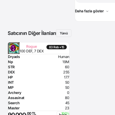
Daha fazla göster
Satıcının Diğer İlanları
Tümü
Rogue
83 Reb +15
100 DEF, 7 DEX
Dryads
Human
Np
19M
STR
60
DEX
255
HP
177
INT
50
MP
50
Archery
0
Assasinat
80
Search
45
Master
23
,00 TL
90.000
İncele