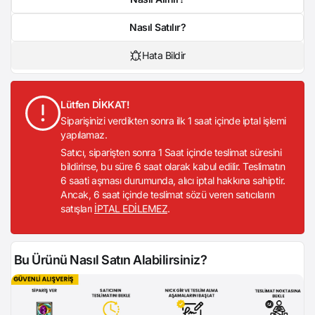
Nasıl Satılır?
Hata Bildir
Lütfen DİKKAT!
Siparişinizi verdikten sonra ilk 1 saat içinde iptal işlemi
yapılamaz.
Satıcı, siparişten sonra 1 Saat içinde teslimat süresini
bildirirse, bu süre 6 saat olarak kabul edilir. Teslimatın
6 saati aşması durumunda, alıcı iptal hakkına sahiptir.
Ancak, 6 saat içinde teslimat sözü veren satıcıların
satışları
İPTAL EDİLEMEZ
.
Bu Ürünü Nasıl Satın Alabilirsiniz?