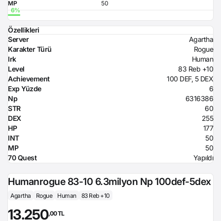
MP
50
Özellikleri
Server
Agartha
Karakter Türü
Rogue
Irk
Human
Level
83 Reb +10
Achievement
100 DEF, 5 DEX
Exp Yüzde
6
Np
6316386
STR
60
DEX
255
HP
177
INT
50
MP
50
70 Quest
Yapıldı
Humanrogue 83-10 6.3milyon Np 100def-5dex
Agartha
Rogue
Human
83 Reb +10
13.250
,00 TL