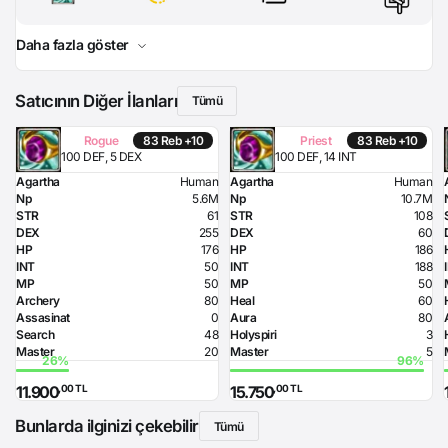
Daha fazla göster
Satıcının Diğer İlanları
Tümü
83 Reb +10
83 Reb +10
Rogue
Priest
100 DEF, 5 DEX
100 DEF, 14 INT
Agartha
Human
Agartha
Human
Np
5.6M
Np
10.7M
STR
61
STR
108
DEX
255
DEX
60
HP
176
HP
186
INT
50
INT
188
MP
50
MP
50
Archery
80
Heal
60
Assasinat
0
Aura
80
Search
48
Holyspiri
3
Master
20
Master
5
,00 TL
,00 TL
11.900
15.750
Bunlarda ilginizi çekebilir
Tümü