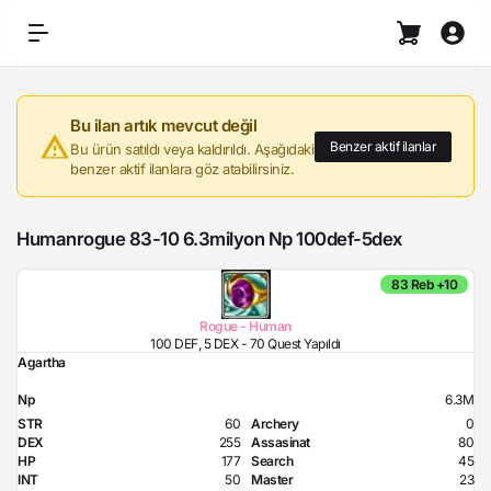
Bu ilan artık mevcut değil
Benzer aktif ilanlar
Bu ürün satıldı veya kaldırıldı. Aşağıdaki
benzer aktif ilanlara göz atabilirsiniz.
Humanrogue 83-10 6.3milyon Np 100def-5dex
83 Reb +10
Rogue - Human
100 DEF, 5 DEX - 70 Quest Yapıldı
Agartha
Np
6.3M
STR
60
Archery
0
DEX
255
Assasinat
80
HP
177
Search
45
INT
50
Master
23