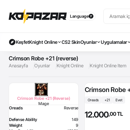
Language
Keşfet
Knight Online
CS2 Skin
Oyunlar
Uygulamalar
Crimson Robe +21 (reverse)
Anasayfa
Oyunlar
Knight Online
Knight Online Item
Crimson Robe +
Crimson Robe +21 (Reverse)
Oreads
+21
Evet
Mage
Oreads
Reverse
12.000
,00 TL
Defense Ability
149
Weight
9