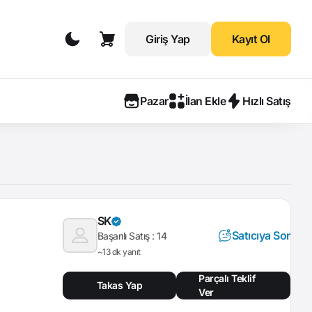
Giriş Yap
Kayıt Ol
Pazar
İlan Ekle
Hızlı Satış
SK
Satıcıya Sor
Başarılı Satış :
14
~13 dk yanıt
Parçalı Teklif
Takas Yap
Ver