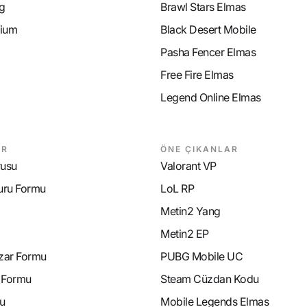
g
Brawl Stars Elmas
ium
Black Desert Mobile
Pasha Fencer Elmas
Free Fire Elmas
Legend Online Elmas
AR
ÖNE ÇIKANLAR
rusu
Valorant VP
uru Formu
LoL RP
Metin2 Yang
Metin2 EP
azar Formu
PUBG Mobile UC
e Formu
Steam Cüzdan Kodu
u
Mobile Legends Elmas