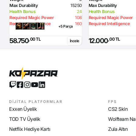
Max Durability
15250
Max Durability
Health Bonus
24
Health Bonus
Required Magic Power
108
Required Magic Power
Required Intelligence
160
Required Intelligence
+5 Parça
,00 TL
,00 TL
58.750
12.000
İncele
DİJİTAL PLATFORMLAR
FPS
Exxen Üyelik
CS2 Skin
TOD TV Üyelik
Wolfteam Nak
Netflix Hediye Kartı
Zula Altın