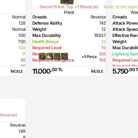
Secret Priest Top +1 (Reverse)
Ruler of the lege
Priest
Warr
Normal
Oreads
Reverse
Oreads
128
Defense Ability
145
Attack Powe
Normal
Weight
12
Attack Spee
100
Max Durability
16937
Effective Ra
700
Health Bonus
12
Weight
100
Required Level
70
Max Durabili
11
Required Strength
106
Lighting Da
+5 Parça
30
Required Intelligence
188
Required Lev
30
Required St
,00 TL
,00 
11.000
5.750
İNCELE
İNCELE
30
100
70
133
robability
 against the
Summoned
Reverse)
Reverse
149
9