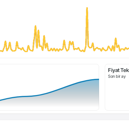
Fiyat Tekl
Son bir ay