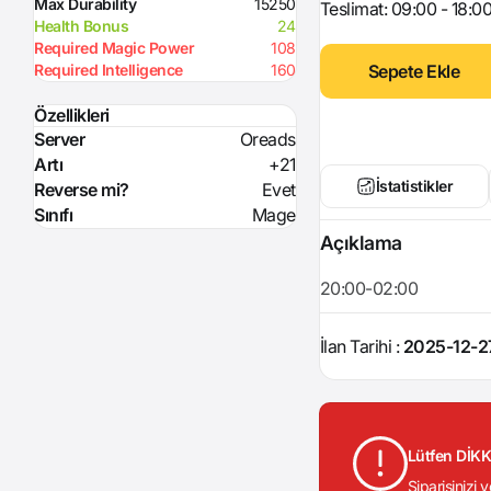
Max Durability
15250
Teslimat: 09:00 - 18:0
Health Bonus
24
Required Magic Power
108
Sepete Ekle
Required Intelligence
160
Özellikleri
Server
Oreads
Artı
+21
İstatistikler
Reverse mi?
Evet
Sınıfı
Mage
Açıklama
20:00-02:00
İlan Tarihi :
2025-12-27
Lütfen DİK
Siparişinizi 