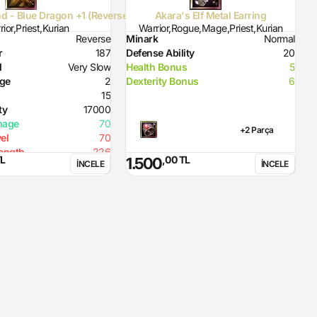
nd - Blue Dragon +1 (Reverse)
Akara's Elf Metal Earring
ior,Priest,Kurian
Warrior,Rogue,Mage,Priest,Kurian
Reverse
Minark
Normal
M
r
187
Defense Ability
20
A
d
Very Slow
Health Bonus
5
A
nge
2
Dexterity Bonus
6
E
15
M
ty
17000
P
mage
70
R
+2 Parça
el
70
R
rength
226
TL
,00 TL
1.500
İNCELE
İNCELE