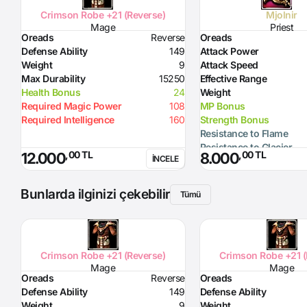
Crimson Robe +21 (Reverse)
Mjolnir
Mage
Priest
Oreads
Reverse
Oreads
Defense Ability
149
Attack Power
Weight
9
Attack Speed
Max Durability
15250
Effective Range
Health Bonus
24
Weight
Required Magic Power
108
MP Bonus
Required Intelligence
160
Strength Bonus
Resistance to Flame
Resistance to Glacier
,00 TL
,00 TL
12.000
8.000
İNCELE
Resistance to Lighting
Glacier Damage
Required Level
Bunlarda ilginizi çekebilir
Tümü
Required Intelligence
Skill
: Attack Hour 5% p
Option
before Cannot use
The Ones to Be 
Crimson Robe +21 (Reverse)
Crimson Robe +21 (
Mage
Mage
Oreads
Reverse
Oreads
Defense Ability
149
Defense Ability
Weight
9
Weight