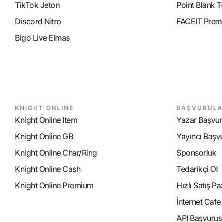
TikTok Jeton
Point Blank T
Discord Nitro
FACEIT Prem
Bigo Live Elmas
KNIGHT ONLINE
BAŞVURUL
Knight Online Item
Yazar Başvu
Knight Online GB
Yayıncı Başv
Knight Online Char/Ring
Sponsorluk
Knight Online Cash
Tedarikçi Ol
Knight Online Premium
Hızlı Satış P
İnternet Caf
API Başvurus