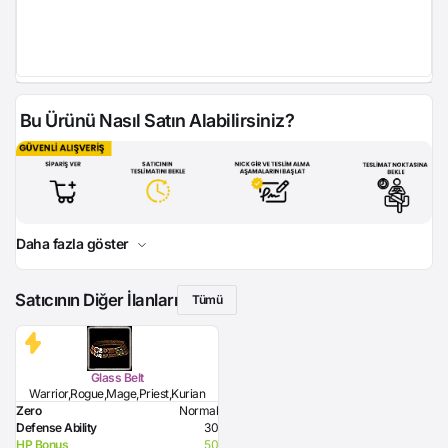
Bu Ürünü Nasıl Satın Alabilirsiniz?
Daha fazla göster
Satıcının Diğer İlanları
Tümü
Glass Belt
Warrior,Rogue,Mage,Priest,Kurian
Zero
Normal
Defense Ability
30
HP Bonus
50