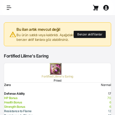
Bu ilan artık mevcut değil
Benzer aktif ilanlar
Bu ürün satıldı veya kaldırıldı. Aşağıdaki
benzer aktif ilanlara göz atabilirsiniz.
Fortified Lilime's Earing
Fortified Lilime's Earing
Priest
Zero
Normal
Defense Ability
17
HP Bonus
70
Health Bonus
6
Strength Bonus
6
Resistance to Flame
12