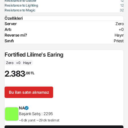
Resistance to Glacier
12
Resistance to Lighting
12
Resistance to Magic
32
Özellikleri
Server
Zero
Artı
+0
Reverse mi?
Hayır
Sınıfı
Priest
Fortified Lilime's Earing
Zero
+0
Hayır
2.383
,00 TL
Bu ilan satın alınamaz
NA
Başarılı Satış :
2295
~6 dk yanıt
~29 dk teslimat