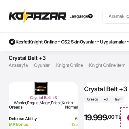
Language
Keşfet
Knight Online
CS2 Skin
Oyunlar
Uygulamalar
Crystal Belt +3
Anasayfa
Oyunlar
Knight Online
Knight Online Item
Crystal Belt +3
Crystal Belt +3
Oreads
+3
Hayır
Warrior,Rogue,Mage,Priest,Kurian
Oreads
Normal
19.999
,00 TL
Defense Ability
6
MP Bonus
125