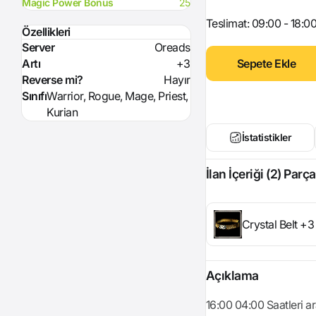
Magic Power Bonus
25
Teslimat: 09:00 - 18:0
Özellikleri
Server
Oreads
Sepete Ekle
Artı
+3
Reverse mi?
Hayır
Sınıfı
Warrior, Rogue, Mage, Priest,
Kurian
İstatistikler
İlan İçeriği (2) Parça
Crystal Belt +3
Açıklama
16:00 04:00 Saatleri ar