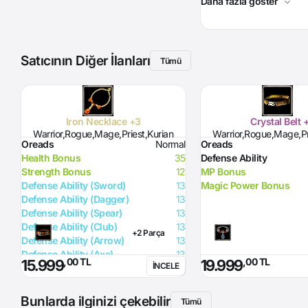
Daha fazla göster
Satıcının Diğer İlanları
Tümü
Iron Necklace +3
Crystal Belt 
Warrior,Rogue,Mage,Priest,Kurian
Warrior,Rogue,Mage,Pr
Oreads
Normal
Oreads
Health Bonus
35
Defense Ability
Strength Bonus
12
MP Bonus
Defense Ability (Sword)
13
Magic Power Bonus
Defense Ability (Dagger)
13
Defense Ability (Spear)
13
Defense Ability (Club)
13
+2 Parça
Defense Ability (Arrow)
13
Defense Ability (Axe)
13
,00 TL
,00 TL
15.999
19.999
İNCELE
Bunlarda ilginizi çekebilir
Tümü