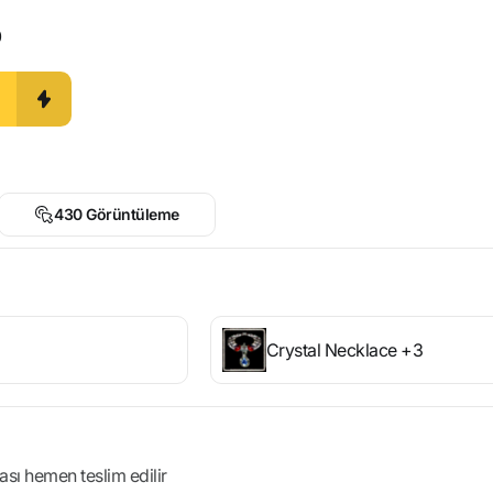
0
430 Görüntüleme
Crystal Necklace +3
ası hemen teslim edilir