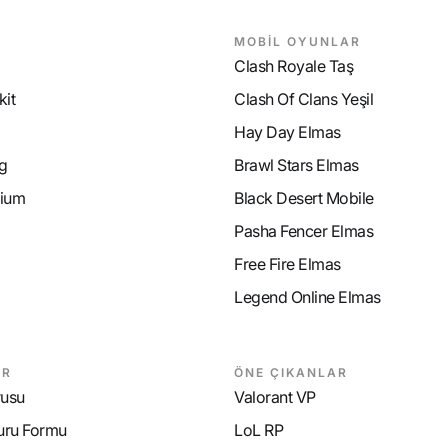
MOBİL OYUNLAR
Clash Royale Taş
it
Clash Of Clans Yeşil
Hay Day Elmas
g
Brawl Stars Elmas
ium
Black Desert Mobile
Pasha Fencer Elmas
Free Fire Elmas
Legend Online Elmas
AR
ÖNE ÇIKANLAR
rusu
Valorant VP
uru Formu
LoL RP