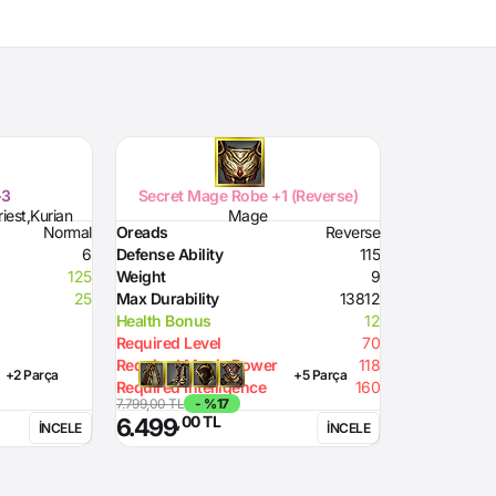
+3
Secret Mage Robe +1 (Reverse)
iest,Kurian
Mage
Normal
Oreads
Reverse
6
Defense Ability
115
125
Weight
9
25
Max Durability
13812
Health Bonus
12
Required Level
70
Required Magic Power
118
+2 Parça
+5 Parça
Required Intelligence
160
7.799,00 TL
- %17
,00 TL
6.499
İNCELE
İNCELE