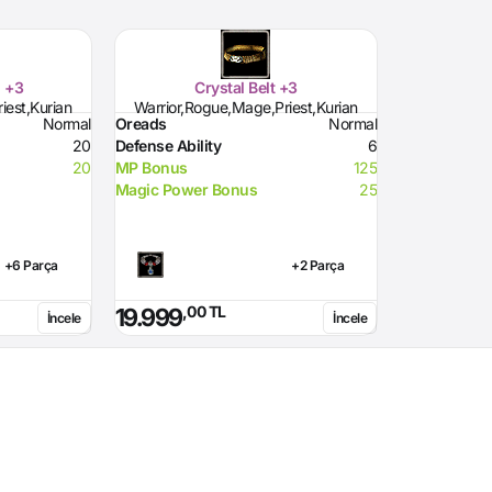
g +3
Crystal Belt +3
iest,Kurian
Warrior,Rogue,Mage,Priest,Kurian
Normal
Oreads
Normal
20
Defense Ability
6
20
MP Bonus
125
Magic Power Bonus
25
+6 Parça
+2 Parça
,00 TL
19.999
İncele
İncele