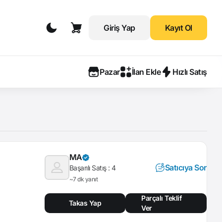
Giriş Yap
Kayıt Ol
Pazar
İlan Ekle
Hızlı Satış
MA
Satıcıya Sor
Başarılı Satış :
4
~7 dk yanıt
Parçalı Teklif
Takas Yap
Ver