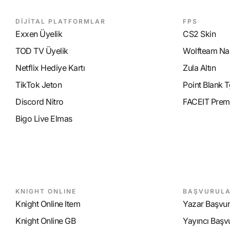
DİJİTAL PLATFORMLAR
FPS
Exxen Üyelik
CS2 Skin
TOD TV Üyelik
Wolfteam Nak
Netflix Hediye Kartı
Zula Altın
TikTok Jeton
Point Blank T
Discord Nitro
FACEIT Prem
Bigo Live Elmas
KNIGHT ONLINE
BAŞVURUL
Knight Online Item
Yazar Başvu
Knight Online GB
Yayıncı Başv