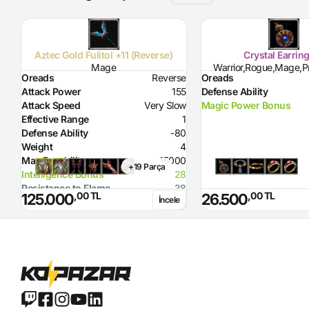
Aztec Gold Fulitol +11 (Reverse)
Crystal Earrin
Mage
Warrior,Rogue,Mage,Pr
Oreads
Reverse
Oreads
Attack Power
155
Defense Ability
Attack Speed
Very Slow
Magic Power Bonus
Effective Range
1
Defense Ability
-80
Weight
4
Max Durability
15000
+19 Parça
Intelligence Bonus
28
Resistance to Flame
38
,00 TL
,00 TL
125.000
26.500
İncele
Flame Damage
70
Glacier Damage
50
Required Level
70
Required Magic Power
147
Skill
Attack Hour 1% probability
Option
before Deadman's Call
Note
Curse effect from +7: If enemy is
healed he loses 2k HP instead