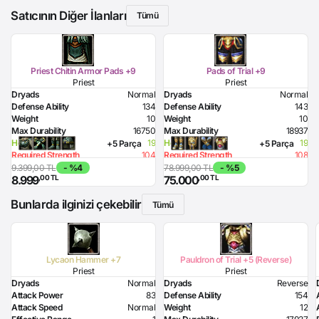
Satıcının Diğer İlanları
Tümü
Priest Chitin Armor Pads +9
Pads of Trial +9
Priest
Priest
Dryads
Normal
Dryads
Normal
Defense Ability
134
Defense Ability
143
Weight
10
Weight
10
Max Durability
16750
Max Durability
18937
Health Bonus
19
Health Bonus
19
+5 Parça
+5 Parça
Required Strength
104
Required Strength
108
Required Intelligence
172
Required Intelligence
188
9.399,00 TL
- %4
78.999,00 TL
- %5
,00 TL
,00 TL
8.999
75.000
Bunlarda ilginizi çekebilir
Tümü
Lycaon Hammer +7
Pauldron of Trial +5 (Reverse)
Priest
Priest
Dryads
Normal
Dryads
Reverse
Attack Power
83
Defense Ability
154
Attack Speed
Normal
Weight
12