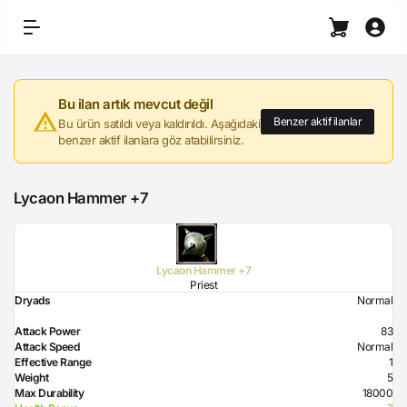
Bu ilan artık mevcut değil
Benzer aktif ilanlar
Bu ürün satıldı veya kaldırıldı. Aşağıdaki
benzer aktif ilanlara göz atabilirsiniz.
Lycaon Hammer +7
Lycaon Hammer +7
Priest
Dryads
Normal
Attack Power
83
Attack Speed
Normal
Effective Range
1
Weight
5
Max Durability
18000