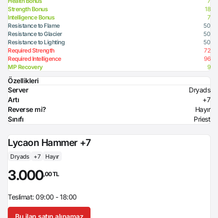
Health Bonus
7
Strength Bonus
18
Intelligence Bonus
7
Resistance to Flame
50
Resistance to Glacier
50
Resistance to Lighting
50
Required Strength
72
Required Intelligence
96
MP Recovery
9
Özellikleri
Server
Dryads
Artı
+7
Reverse mi?
Hayır
Sınıfı
Priest
Lycaon Hammer +7
Dryads
+7
Hayır
3.000
,00 TL
Teslimat: 09:00 - 18:00
Bu ilan satın alınamaz