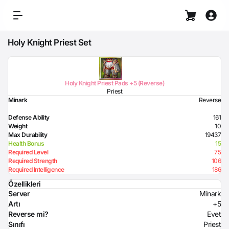
Holy Knight Priest Set
Holy Knight Priest Pads +5 (Reverse)
Priest
Minark
Reverse
Defense Ability
161
Weight
10
Max Durability
19437
Health Bonus
15
Required Level
75
Required Strength
106
Required Intelligence
186
Özellikleri
Server
Minark
Artı
+5
Reverse mi?
Evet
Sınıfı
Priest