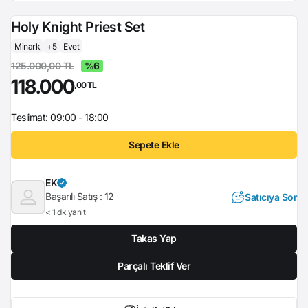
Holy Knight Priest Set
Minark
+5
Evet
125.000,00 TL
%6
118.000
,00 TL
Teslimat: 09:00 - 18:00
Sepete Ekle
EK
Başarılı Satış :
12
Satıcıya Sor
< 1 dk yanıt
Takas Yap
Parçalı Teklif Ver