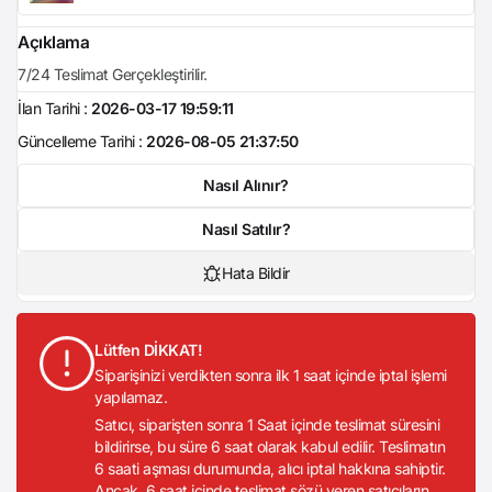
Açıklama
7/24 Teslimat Gerçekleştirilir.
İlan Tarihi :
2026-03-17 19:59:11
Güncelleme Tarihi :
2026-08-05 21:37:50
Nasıl Alınır?
Nasıl Satılır?
Hata Bildir
Lütfen DİKKAT!
Siparişinizi verdikten sonra ilk 1 saat içinde iptal işlemi
yapılamaz.
Satıcı, siparişten sonra 1 Saat içinde teslimat süresini
bildirirse, bu süre 6 saat olarak kabul edilir. Teslimatın
6 saati aşması durumunda, alıcı iptal hakkına sahiptir.
Ancak, 6 saat içinde teslimat sözü veren satıcıların