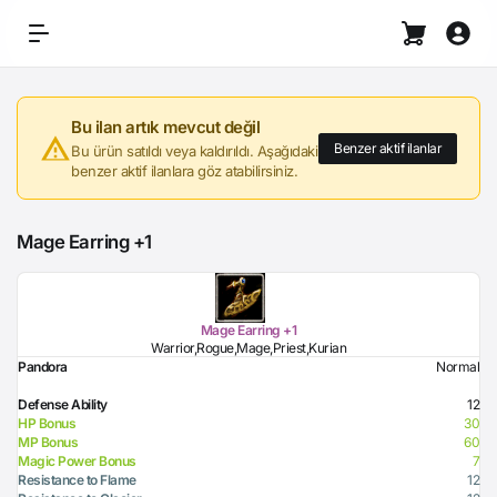
Bu ilan artık mevcut değil
Benzer aktif ilanlar
Bu ürün satıldı veya kaldırıldı. Aşağıdaki
benzer aktif ilanlara göz atabilirsiniz.
Mage Earring +1
Mage Earring +1
Warrior,Rogue,Mage,Priest,Kurian
Pandora
Normal
Defense Ability
12
HP Bonus
30
MP Bonus
60
Magic Power Bonus
7
Resistance to Flame
12