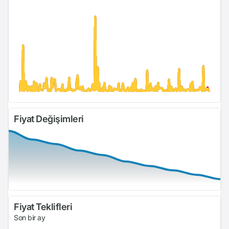
Fiyat Değişimleri
Fiyat Teklifleri
Son bir ay