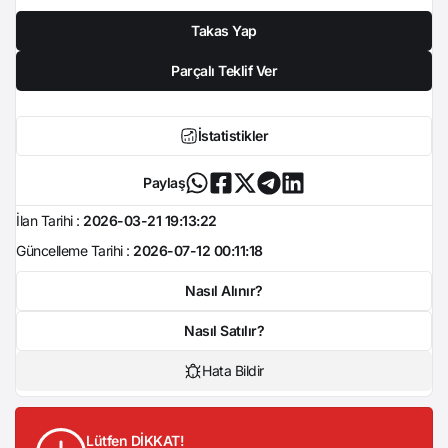
Takas Yap
Parçalı Teklif Ver
İstatistikler
Paylaş
İlan Tarihi :
2026-03-21 19:13:22
Güncelleme Tarihi :
2026-07-12 00:11:18
Nasıl Alınır?
Nasıl Satılır?
Hata Bildir
Lütfen DİKKAT!