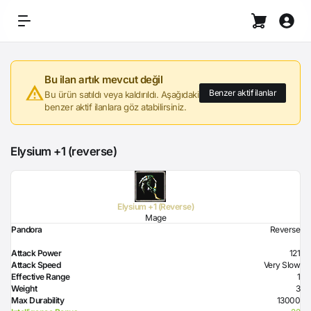
Bu ilan artık mevcut değil
Benzer aktif ilanlar
Bu ürün satıldı veya kaldırıldı. Aşağıdaki
benzer aktif ilanlara göz atabilirsiniz.
Elysium +1 (reverse)
Elysium +1 (Reverse)
Mage
Pandora
Reverse
Attack Power
121
Attack Speed
Very Slow
Effective Range
1
Weight
3
Max Durability
13000