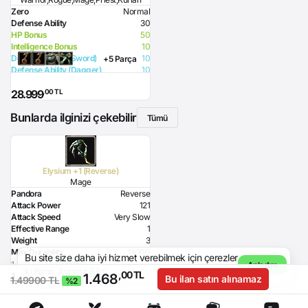
Zero
Normal
Defense Ability
30
HP Bonus
50
Intelligence Bonus
10
Defense Ability (Sword)
10
+5 Parça
Defense Ability (Dagger)
10
Defense Ability (Spear)
10
,00 TL
28.999
Defense Ability (Club)
10
Defense Ability (Arrow)
10
Bunlarda ilginizi çekebilir
Defense Ability (Axe)
10
Tümü
Elysium +1 (Reverse)
Mage
Pandora
Reverse
Attack Power
121
Attack Speed
Very Slow
Effective Range
1
Weight
3
Max Durability
13000
Bu site size daha iyi hizmet verebilmek için çerezler
Intelligence Bonus
22
1.498,00 TL
- %2
Anladım
kullanır.
Ayrıntılı Bilgi
,00 TL
,00 TL
1.467
Resistance to Lighting
32
1.468
Bu ilan satın alınamaz
1.49900 TL
%2
Lighting Damage
40
Required Magic Power
138