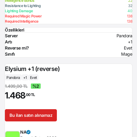
Intelligence Bonus
22
Resistance to Lighting
32
Lighting Damage
40
Required Magic Power
138
Required Intelligence
138
Özellikleri
Server
Pandora
Artı
+1
Reverse mi?
Evet
Sınıfı
Mage
Elysium +1 (reverse)
Pandora
+1
Evet
1.499,00 TL
%2
1.468
,00 TL
Bu ilan satın alınamaz
NA