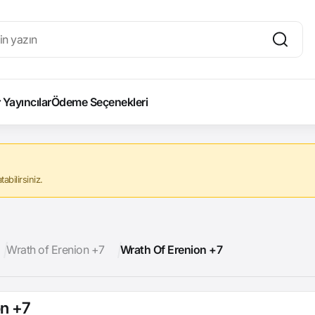
Yayıncılar
Ödeme Seçenekleri
abilirsiniz.
Wrath of Erenion +7
Wrath Of Erenion +7
on +7