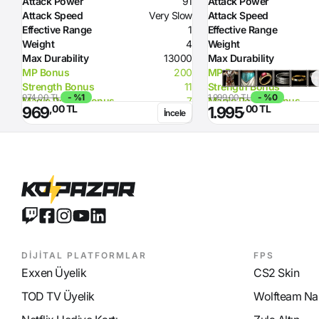
Attack Power
91
Attack Power
Attack Speed
Very Slow
Attack Speed
Effective Range
1
Effective Range
Weight
4
Weight
Max Durability
13000
Max Durability
MP Bonus
200
MP Bonus
Strength Bonus
11
Strength Bonus
974,00 TL
- %1
1.999,00 TL
- %0
Magic Power Bonus
7
Magic Power Bonus
,00 TL
,00 TL
969
1.995
İncele
Resistance to Lighting
50
Resistance to Lighting
Flame Damage
78
Flame Damage
Required Magic Power
110
Required Magic Power
Required Intelligence
112
Required Intelligence
DİJİTAL PLATFORMLAR
FPS
Exxen Üyelik
CS2 Skin
TOD TV Üyelik
Wolfteam Nak