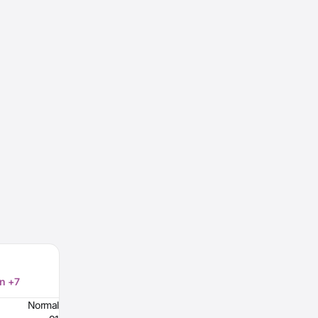
on +7
Normal