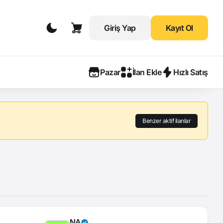
Giriş Yap
Kayıt Ol
Pazar
İlan Ekle
Hızlı Satış
Benzer aktif ilanlar
NA