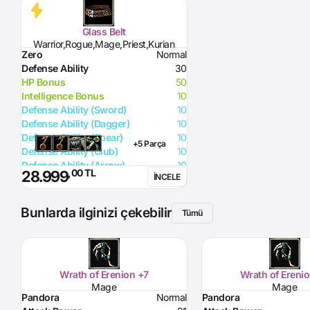
Glass Belt
Warrior,Rogue,Mage,Priest,Kurian
Zero
Normal
Defense Ability
30
HP Bonus
50
Intelligence Bonus
10
Defense Ability (Sword)
10
Defense Ability (Dagger)
10
Defense Ability (Spear)
10
+5 Parça
Defense Ability (Club)
10
Defense Ability (Arrow)
10
,00 TL
28.999
İNCELE
Defense Ability (Axe)
10
Bunlarda ilginizi çekebilir
Tümü
Wrath of Erenion +7
Wrath of Ereni
Mage
Mage
Pandora
Normal
Pandora