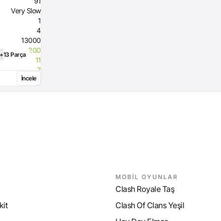
91
Very Slow
1
4
13000
200
+13 Parça
11
7
İncele
50
78
110
112
MOBİL OYUNLAR
Clash Royale Taş
it
Clash Of Clans Yeşil