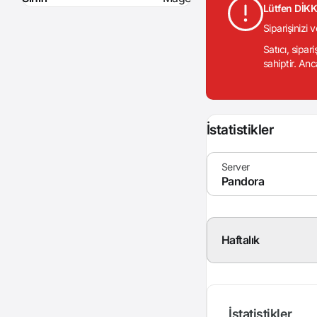
Lütfen DİK
Siparişinizi 
Satıcı, sipar
sahiptir. Anc
İstatistikler
Haftalık
İstatistikler