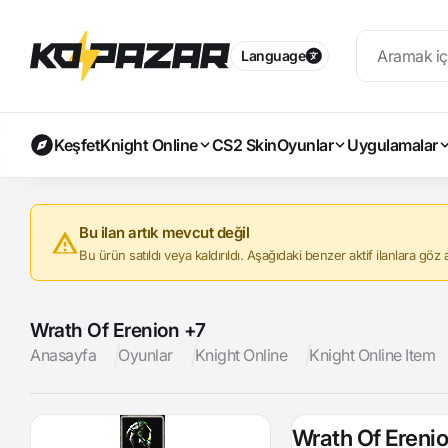
Language
Keşfet
Knight Online
CS2 Skin
Oyunlar
Uygulamalar
Bu ilan artık mevcut değil
Bu ürün satıldı veya kaldırıldı. Aşağıdaki benzer aktif ilanlara göz at
Wrath Of Erenion +7
Anasayfa
Oyunlar
Knight Online
Knight Online Item
Wrath Of Ereni