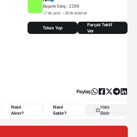
Başarılı Satış :
2296
~7 dk yanıt
~29 dk teslimat
Parçalı Teklif
Takas Yap
Ver
Paylaş
Nasıl
Nasıl
Hata
Alınır?
Satılır?
Bildir