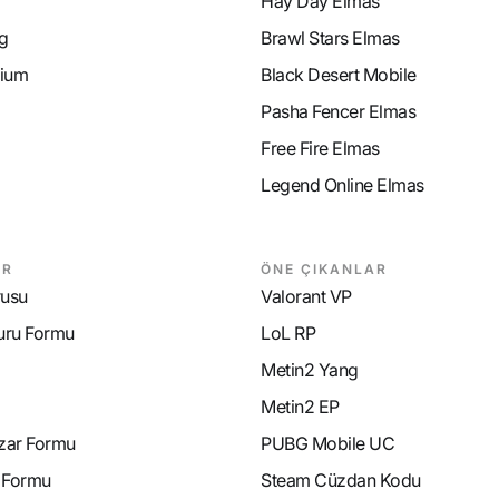
Hay Day Elmas
g
Brawl Stars Elmas
ium
Black Desert Mobile
Pasha Fencer Elmas
Free Fire Elmas
Legend Online Elmas
AR
ÖNE ÇIKANLAR
rusu
Valorant VP
uru Formu
LoL RP
Metin2 Yang
Metin2 EP
azar Formu
PUBG Mobile UC
e Formu
Steam Cüzdan Kodu