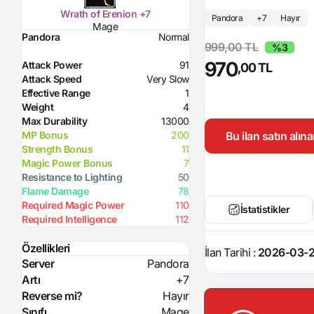
Wrath of Erenion +7
Pandora
+7
Hayır
Mage
Pandora
Normal
999,00 TL
%3
970
Attack Power
91
,00 TL
Attack Speed
Very Slow
Effective Range
1
Weight
4
Max Durability
13000
Bu ilan satın alı
MP Bonus
200
Strength Bonus
11
Magic Power Bonus
7
Resistance to Lighting
50
Flame Damage
78
Required Magic Power
110
İstatistikler
Required Intelligence
112
Özellikleri
İlan Tarihi :
2026-03-2
Server
Pandora
Artı
+7
Reverse mi?
Hayır
Sınıfı
Mage