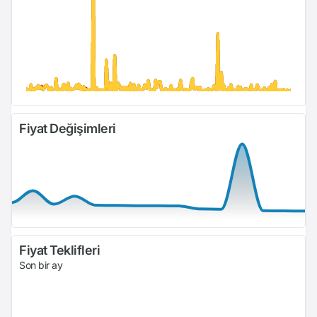
Fiyat Değişimleri
Fiyat Teklifleri
Son bir ay