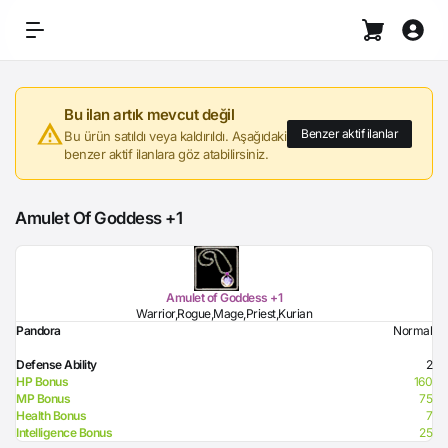
Bu ilan artık mevcut değil
Benzer aktif ilanlar
Bu ürün satıldı veya kaldırıldı. Aşağıdaki
benzer aktif ilanlara göz atabilirsiniz.
Amulet Of Goddess +1
Amulet of Goddess +1
Warrior,Rogue,Mage,Priest,Kurian
Pandora
Normal
Defense Ability
2
HP Bonus
160
MP Bonus
75
Health Bonus
7
Intelligence Bonus
25