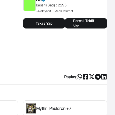
Başarılı Satış :
2295
~4 dk yanıt
~29 dk teslimat
Parçalı Teklif
Takas Yap
Ver
Paylaş
Mythril Pauldron +7