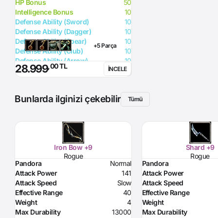
HP Bonus
50
Intelligence Bonus
10
Defense Ability (Sword)
10
Defense Ability (Dagger)
10
Defense Ability (Spear)
10
+5 Parça
Defense Ability (Club)
10
Defense Ability (Arrow)
10
,00 TL
28.999
İNCELE
Defense Ability (Axe)
10
Bunlarda ilginizi çekebilir
Tümü
Iron Bow +9
Shard +9
Rogue
Rogue
Pandora
Normal
Pandora
Attack Power
141
Attack Power
Attack Speed
Slow
Attack Speed
Effective Range
40
Effective Range
Weight
4
Weight
Max Durability
13000
Max Durability