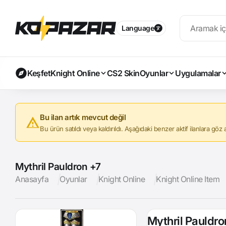
Language
Keşfet
Knight Online
CS2 Skin
Oyunlar
Uygulamalar
Bu ilan artık mevcut değil
Bu ürün satıldı veya kaldırıldı. Aşağıdaki benzer aktif ilanlara göz at
Mythril Pauldron +7
Anasayfa
Oyunlar
Knight Online
Knight Online Item
Mythril Pauldro