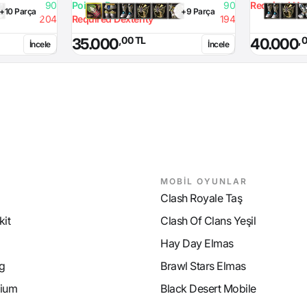
90
Poison Damage
90
Required Hea
+10 Parça
+9 Parça
204
Required Dexterity
194
,00 TL
,
35.000
40.000
İncele
İncele
MOBİL OYUNLAR
Clash Royale Taş
it
Clash Of Clans Yeşil
Hay Day Elmas
g
Brawl Stars Elmas
ium
Black Desert Mobile