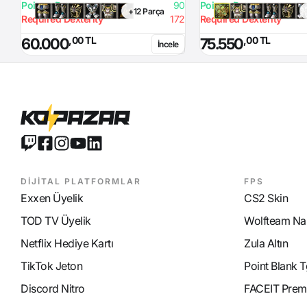
Poison Damage
90
Poison Damage
+12 Parça
Required Dexterity
172
Required Dexterity
,00 TL
,00 TL
60.000
75.550
İncele
DİJİTAL PLATFORMLAR
FPS
Exxen Üyelik
CS2 Skin
TOD TV Üyelik
Wolfteam Nak
Netflix Hediye Kartı
Zula Altın
TikTok Jeton
Point Blank T
Discord Nitro
FACEIT Prem