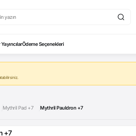
Yayıncılar
Ödeme Seçenekleri
abilirsiniz.
Mythril Pad +7
Mythril Pauldron +7
n +7