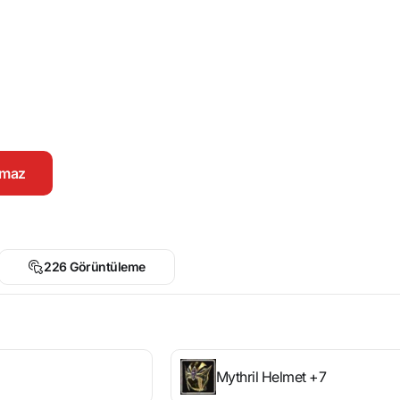
namaz
226 Görüntüleme
Mythril Helmet +7