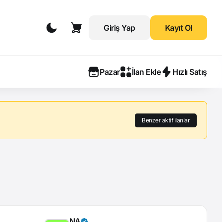
Giriş Yap
Kayıt Ol
Pazar
İlan Ekle
Hızlı Satış
Benzer aktif ilanlar
NA