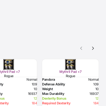
ythril Pad +7
Mythril Pad +7
Rogue
Rogue
Normal
Pandora
Normal
P
ity
109
Defense Ability
109
A
10
Weight
10
A
ty
16937
Max Durability
16937
E
nus
12
Dexterity Bonus
12
W
terity
184
Required Dexterity
184
M