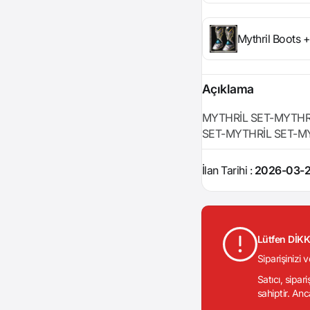
Mythril Boots 
Açıklama
MYTHRİL SET-MYTHR
SET-MYTHRİL SET-M
İlan Tarihi :
2026-03-2
Lütfen DİK
Siparişinizi 
Satıcı, sipar
sahiptir. Anc