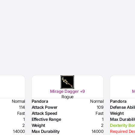
Mirage Dagger +9
M
Rogue
Normal
Pandora
Normal
Pandora
114
Attack Power
109
Defense Abil
Fast
Attack Speed
Fast
Weight
1
Effective Range
1
Max Durabili
2
Weight
2
Dexterity Bo
14000
Max Durability
14000
Required Dex