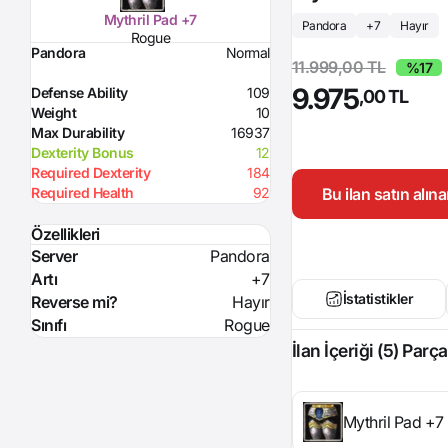
Mythril Pad +7
Pandora
+7
Hayır
Rogue
Pandora
Normal
11.999,00 TL
%17
9.975
Defense Ability
109
,00 TL
Weight
10
Max Durability
16937
Dexterity Bonus
12
Required Dexterity
184
Bu ilan satın alı
Required Health
92
Özellikleri
Server
Pandora
Artı
+7
İstatistikler
Reverse mi?
Hayır
Sınıfı
Rogue
İlan İçeriği (5) Parça
Mythril Pad +7