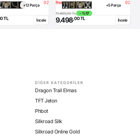
lth
92
Required Health
92
P
+12 Parça
+5 Parça
R
11.469,00 TL
- %17
5
00 TL
,00 TL
9.498
İncele
İncele
DİĞER KATEGORİLER
Dragon Trail Elmas
TFT Jeton
Phbot
Silkroad Silk
Silkroad Online Gold