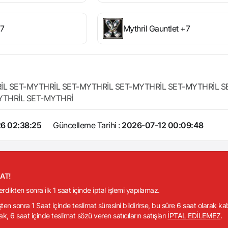
+7
Mythril Gauntlet +7
İL SET-MYTHRİL SET-MYTHRİL SET-MYTHRİL SET-MYTHRİL S
YTHRİL SET-MYTHRİ
6 02:38:25
Güncelleme Tarihi :
2026-07-12 00:09:48
KAT!
verdikten sonra ilk 1 saat içinde iptal işlemi yapılamaz.
işten sonra 1 Saat içinde teslimat süresini bildirirse, bu süre 6 saat olarak k
ak, 6 saat içinde teslimat sözü veren satıcıların satışları
İPTAL EDİLEMEZ
.