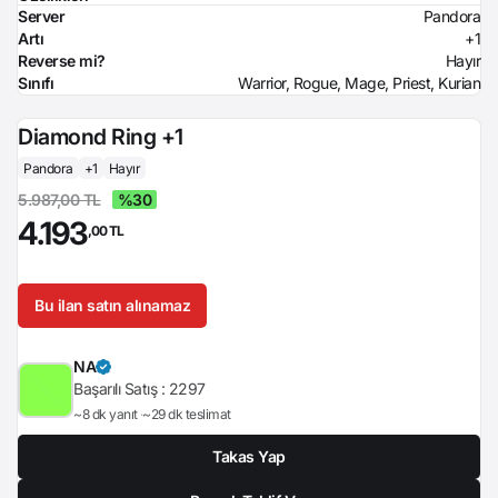
Server
Pandora
Artı
+1
Reverse mi?
Hayır
Sınıfı
Warrior, Rogue, Mage, Priest, Kurian
Diamond Ring +1
Pandora
+1
Hayır
5.987,00 TL
%30
4.193
,00 TL
Bu ilan satın alınamaz
NA
Başarılı Satış :
2297
~8 dk yanıt
~29 dk teslimat
Takas Yap