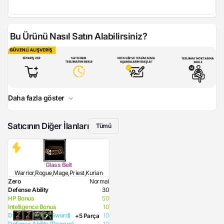
Bu Ürünü Nasıl Satın Alabilirsiniz?
Daha fazla göster
Satıcının Diğer İlanları
Tümü
Glass Belt
Warrior,Rogue,Mage,Priest,Kurian
Zero
Normal
Defense Ability
30
HP Bonus
50
Intelligence Bonus
10
Defense Ability (Sword)
10
+5 Parça
Defense Ability (Dagger)
10