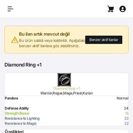
Bu ilan artık mevcut değil
Benzer aktif ilanlar
Bu ürün satıldı veya kaldırıldı. Aşağıdaki
benzer aktif ilanlara göz atabilirsiniz.
Diamond Ring +1
Diamond Ring +1
Warrior,Rogue,Mage,Priest,Kurian
Pandora
Normal
Defense Ability
24
Strength Bonus
15
Resistance to Lighting
22
Resistance to Magic
22
Özellikleri