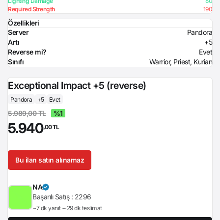
Lighting Damage
80
Required Strength
190
Özellikleri
Server
Pandora
Artı
+5
Reverse mi?
Evet
Sınıfı
Warrior, Priest, Kurian
Exceptional Impact +5 (reverse)
Pandora
+5
Evet
5.989,00 TL
%1
5.940
,00 TL
Bu ilan satın alınamaz
NA
Başarılı Satış :
2296
~7 dk yanıt
~29 dk teslimat