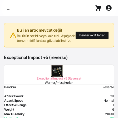
Bu ilan artık mevcut değil
Benzer aktif ilanlar
Bu ürün satıldı veya kaldırıldı. Aşağıdaki
benzer aktif ilanlara göz atabilirsiniz.
Exceptional Impact +5 (reverse)
Exceptional Impact +5 (Reverse)
Warrior,Priest,Kurian
Pandora
Reverse
Attack Power
111
Attack Speed
Normal
Effective Range
1
Weight
6
Max Durability
21000