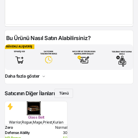
Bu Ürünü Nasıl Satın Alabilirsiniz?
Daha fazla göster
Satıcının Diğer İlanları
Tümü
Glass Belt
Warrior,Rogue,Mage,Priest,Kurian
Zero
Normal
Defense Ability
30
HP Bonus
50