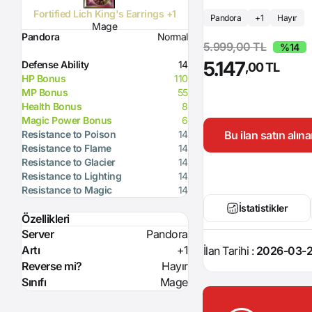
Fortified Lich King's Earrings +1
Pandora
+1
Hayır
Mage
Pandora
Normal
5.999,00 TL
%14
5.147
Defense Ability
14
,00 TL
HP Bonus
110
MP Bonus
55
Health Bonus
8
Magic Power Bonus
6
Bu ilan satın alı
Resistance to Poison
14
Resistance to Flame
14
Resistance to Glacier
14
Resistance to Lighting
14
Resistance to Magic
14
İstatistikler
Özellikleri
Server
Pandora
Artı
+1
İlan Tarihi :
2026-03-2
Reverse mi?
Hayır
Sınıfı
Mage