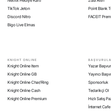
Netflix Hediye Kartı
Zula Altın
TikTok Jeton
Point Blank T
Discord Nitro
FACEIT Prem
Bigo Live Elmas
KNIGHT ONLINE
BAŞVURUL
Knight Online Item
Yazar Başvu
Knight Online GB
Yayıncı Başv
Knight Online Char/Ring
Sponsorluk
Knight Online Cash
Tedarikçi Ol
Knight Online Premium
Hızlı Satış P
İnternet Caf