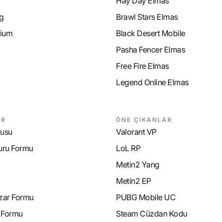
Hay Day Elmas
g
Brawl Stars Elmas
ium
Black Desert Mobile
Pasha Fencer Elmas
Free Fire Elmas
Legend Online Elmas
AR
ÖNE ÇIKANLAR
rusu
Valorant VP
uru Formu
LoL RP
Metin2 Yang
Metin2 EP
azar Formu
PUBG Mobile UC
e Formu
Steam Cüzdan Kodu