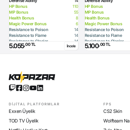
Defense Ability
14
Defense Ability
HP Bonus
110
HP Bonus
MP Bonus
55
MP Bonus
Health Bonus
8
Health Bonus
Magic Power Bonus
6
Magic Power Bonus
Resistance to Poison
14
Resistance to Poison
Resistance to Flame
14
Resistance to Flame
Resistance to Glacier
14
Resistance to Glacier
,00 TL
,00 TL
5.055
5.100
İncele
Resistance to Lighting
14
Resistance to Lighting
Resistance to Magic
14
Resistance to Magic
DİJİTAL PLATFORMLAR
FPS
Exxen Üyelik
CS2 Skin
TOD TV Üyelik
Wolfteam Nak