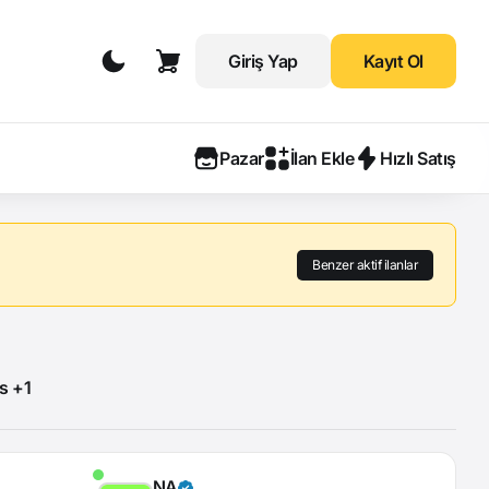
Giriş Yap
Kayıt Ol
Pazar
İlan Ekle
Hızlı Satış
Benzer aktif ilanlar
gs +1
NA