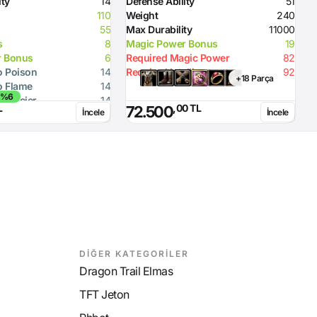
ity
14
Defense Ability
51
110
Weight
240
55
Max Durability
11000
s
8
Magic Power Bonus
19
r Bonus
6
Required Magic Power
82
o Poison
14
Required Intelligence
92
+18 Parça
o Flame
14
 %6
o Glacier
14
L
,00 TL
72.500
İncele
İncele
o Lighting
14
o Magic
14
DİĞER KATEGORİLER
Dragon Trail Elmas
TFT Jeton