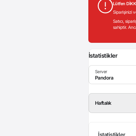
Lütfen DİK
Siparişinizi 
Satıcı, sipar
sahiptir. Anc
İstatistikler
Haftalık
İstatistikler