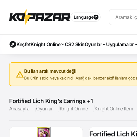
Language
Keşfet
Knight Online
CS2 Skin
Oyunlar
Uygulamalar
Bu ilan artık mevcut değil
Bu ürün satıldı veya kaldırıldı. Aşağıdaki benzer aktif ilanlara göz at
Fortified Lich King's Earrings +1
Anasayfa
Oyunlar
Knight Online
Knight Online Item
Fortified Lich K