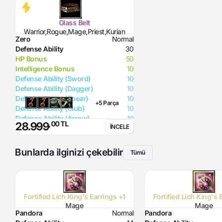
Glass Belt
Warrior,Rogue,Mage,Priest,Kurian
Zero
Normal
Defense Ability
30
HP Bonus
50
Intelligence Bonus
10
Defense Ability (Sword)
10
Defense Ability (Dagger)
10
Defense Ability (Spear)
10
+5 Parça
Defense Ability (Club)
10
Defense Ability (Arrow)
10
,00 TL
28.999
İNCELE
Defense Ability (Axe)
10
Bunlarda ilginizi çekebilir
Tümü
Fortified Lich King's Earrings +1
Fortified Lich King's 
Mage
Mage
Pandora
Normal
Pandora