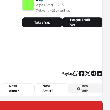
Başarılı Satış :
2295
~7 dk yanıt
~29 dk teslimat
Parçalı Teklif
Takas Yap
Ver
Paylaş
Nasıl
Nasıl
Hata
Alınır?
Satılır?
Bildir