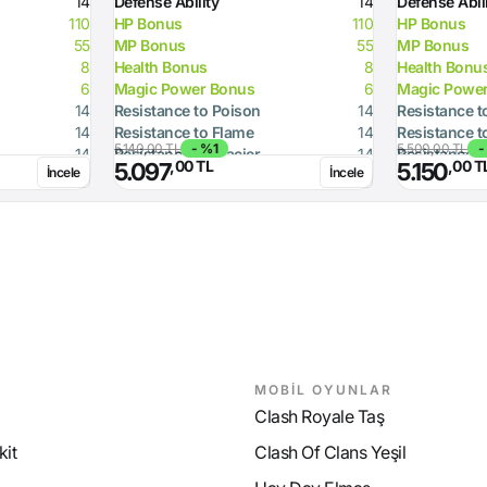
14
Defense Ability
14
Defense Abil
110
HP Bonus
110
HP Bonus
55
MP Bonus
55
MP Bonus
8
Health Bonus
8
Health Bonu
6
Magic Power Bonus
6
Magic Powe
14
Resistance to Poison
14
Resistance t
14
Resistance to Flame
14
Resistance t
5.140,00 TL
- %1
5.500,00 TL
-
14
Resistance to Glacier
14
Resistance t
,00 TL
,00 T
5.097
5.150
İncele
İncele
14
Resistance to Lighting
14
Resistance t
14
Resistance to Magic
14
Resistance t
MOBİL OYUNLAR
Clash Royale Taş
it
Clash Of Clans Yeşil