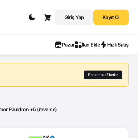
Giriş Yap
Kayıt Ol
Pazar
İlan Ekle
Hızlı Satış
Benzer aktif ilanlar
mor Pauldron +5 (reverse)
NA