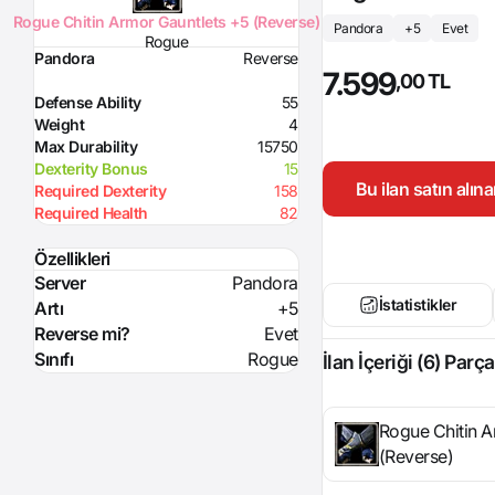
Rogue Chitin Armor Gauntlets +5 (Reverse)
Pandora
+5
Evet
Rogue
Pandora
Reverse
7.599
,00 TL
Defense Ability
55
Weight
4
Max Durability
15750
Dexterity Bonus
15
Bu ilan satın alı
Required Dexterity
158
Required Health
82
Özellikleri
Server
Pandora
İstatistikler
Artı
+5
Reverse mi?
Evet
Sınıfı
Rogue
İlan İçeriği (6) Parça
Rogue Chitin A
(Reverse)