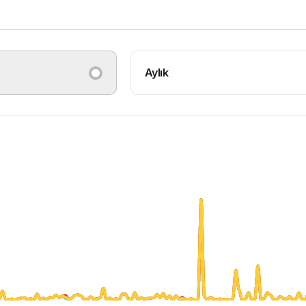
Aylık