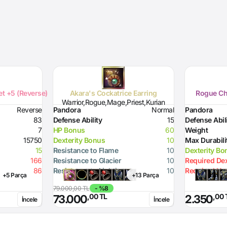
t +5 (Reverse)
Akara's Cockatrice Earring
Rogue Ch
Warrior,Rogue,Mage,Priest,Kurian
Reverse
Pandora
Normal
Pandora
83
Defense Ability
15
Defense Abil
7
HP Bonus
60
Weight
15750
Dexterity Bonus
10
Max Durabili
15
Resistance to Flame
10
Dexterity Bo
166
Resistance to Glacier
10
Required Dex
86
Resistance to Lighting
10
Required Hea
+5 Parça
+13 Parça
79.000,00 TL
- %8
,00 TL
,00 
73.000
2.350
İncele
İncele