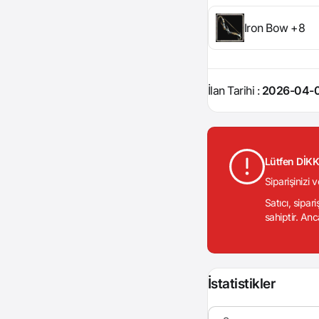
Iron Bow +8
İlan Tarihi :
2026-04-0
Lütfen DİK
Siparişinizi 
Satıcı, sipar
sahiptir. Anc
İstatistikler