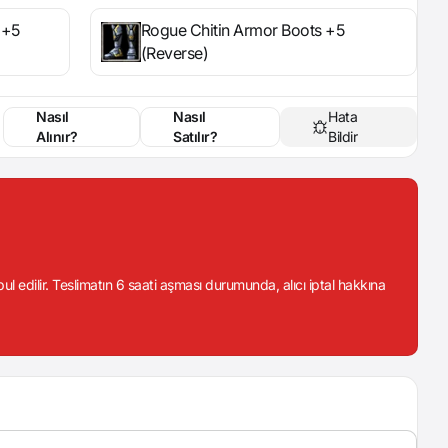
 +5
Rogue Chitin Armor Boots +5
(Reverse)
Nasıl
Nasıl
Hata
Alınır?
Satılır?
Bildir
abul edilir. Teslimatın 6 saati aşması durumunda, alıcı iptal hakkına