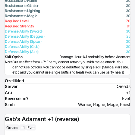
Resistance to Flame
30
Resistance to Glacier
30
Resistance to Lighting
30
Resistance to Magic
30
Required Level
70
Required Strength
91
Defense Ability (Sword)
30
Defense Ability (Dagger)
25
Defense Ability (Spear)
30
Defense Ability (Club)
30
Defense Ability (Axe)
30
Skill Option
Damage Hour %1 probability before Adamant
Note
Curse effect from +7: Enemy cannot attack you with melee attack. You
cannot use potions, you cannot be debuffed by single skill (Malice, Parasite,
etc.) and you cannot use single buffs and heals (you can use party heals)
Özellikleri
Server
Oreads
Artı
+1
Reverse mi?
Evet
Sınıfı
Warrior, Rogue, Mage, Priest
Gab's Adamant +1 (reverse)
Oreads
+1
Evet