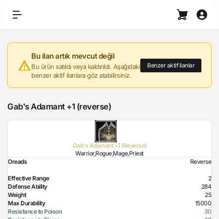
Bu ilan artık mevcut değil
Benzer aktif ilanlar
Bu ürün satıldı veya kaldırıldı. Aşağıdaki
benzer aktif ilanlara göz atabilirsiniz.
Gab's Adamant +1 (reverse)
Gab's Adamant +1 (Reverse)
Warrior,Rogue,Mage,Priest
Oreads
Reverse
Effective Range
2
Defense Ability
284
Weight
25
Max Durability
15000
Resistance to Poison
30