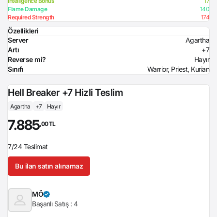
Intelligence Bonus
17
Flame Damage
140
Required Strength
174
Özellikleri
Server
Agartha
Artı
+7
Reverse mi?
Hayır
Sınıfı
Warrior, Priest, Kurian
Hell Breaker +7 Hizli Teslim
Agartha
+7
Hayır
7.885
,00 TL
7/24 Teslimat
Bu ilan satın alınamaz
MÖ
Başarılı Satış :
4