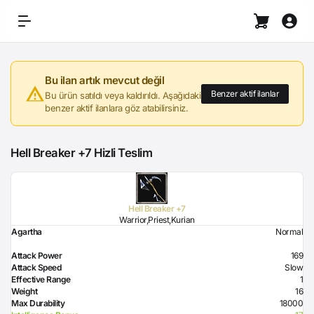
Bu ilan artık mevcut değil
Benzer aktif ilanlar
Bu ürün satıldı veya kaldırıldı. Aşağıdaki
benzer aktif ilanlara göz atabilirsiniz.
Hell Breaker +7 Hizli Teslim
Hell Breaker +7
Warrior,Priest,Kurian
Agartha
Normal
Attack Power
169
Attack Speed
Slow
Effective Range
1
Weight
16
Max Durability
18000