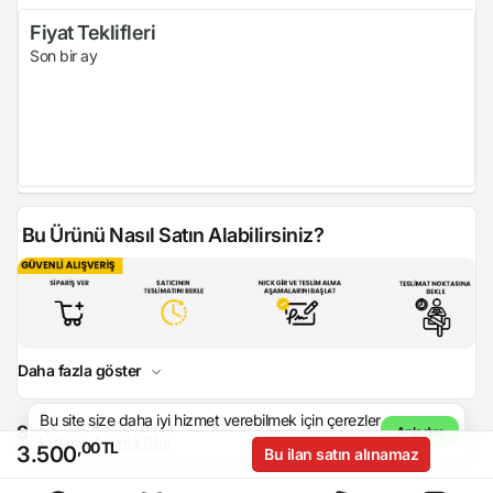
Fiyat Teklifleri
Son bir ay
Bu Ürünü Nasıl Satın Alabilirsiniz?
Daha fazla göster
Bu site size daha iyi hizmet verebilmek için çerezler
Satıcının Diğer İlanları
Anladım
Tümü
kullanır.
Ayrıntılı Bilgi
,00 TL
3.500
Bu ilan satın alınamaz