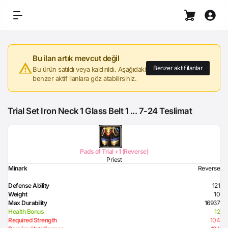
Bu ilan artık mevcut değil
Benzer aktif ilanlar
Bu ürün satıldı veya kaldırıldı. Aşağıdaki
benzer aktif ilanlara göz atabilirsiniz.
Trial Set Iron Neck 1 Glass Belt 1 ... 7-24 Teslimat
Pads of Trial +1 (Reverse)
Priest
Minark
Reverse
Defense Ability
121
Weight
10
Max Durability
16937
Health Bonus
12
Required Strength
104