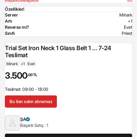
Required Intelligence
184
Özellikleri
Server
Minark
Artı
+1
Reverse mi?
Evet
Sınıfı
Priest
Trial Set Iron Neck 1 Glass Belt 1 ... 7-24
Teslimat
Minark
+1
Evet
3.500
,00 TL
Teslimat: 09:00 - 18:00
Bu ilan satın alınamaz
ŞA
Başarılı Satış :
1