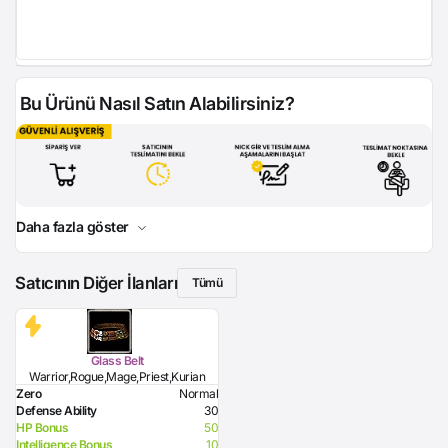
Bu Ürünü Nasıl Satın Alabilirsiniz?
Daha fazla göster
Satıcının Diğer İlanları
Tümü
Glass Belt
Warrior,Rogue,Mage,Priest,Kurian
Zero
Normal
Defense Ability
30
HP Bonus
50
Intelligence Bonus
10