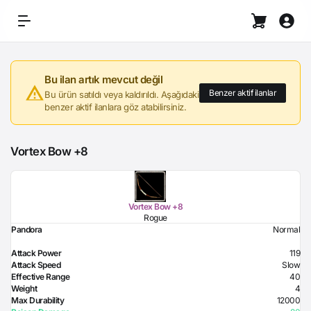
Bu ilan artık mevcut değil
Benzer aktif ilanlar
Bu ürün satıldı veya kaldırıldı. Aşağıdaki
benzer aktif ilanlara göz atabilirsiniz.
Vortex Bow +8
Vortex Bow +8
Rogue
Pandora
Normal
Attack Power
119
Attack Speed
Slow
Effective Range
40
Weight
4
Max Durability
12000