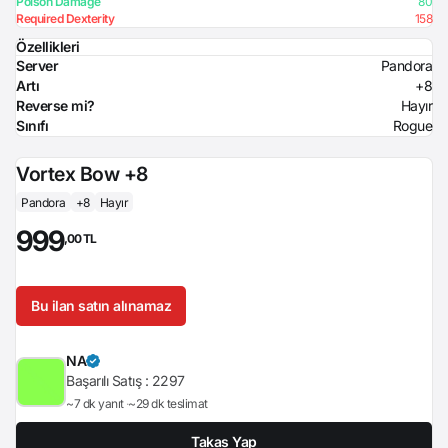
Poison Damage
80
Required Dexterity
158
Özellikleri
Server
Pandora
Artı
+8
Reverse mi?
Hayır
Sınıfı
Rogue
Vortex Bow +8
Pandora
+8
Hayır
999
,00 TL
Bu ilan satın alınamaz
NA
Başarılı Satış :
2297
~7 dk yanıt
~29 dk teslimat
Takas Yap