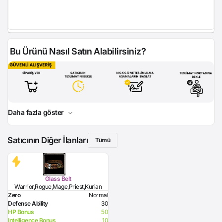
Bu Ürünü Nasıl Satın Alabilirsiniz?
Daha fazla göster
Satıcının Diğer İlanları
Tümü
Glass Belt
Warrior,Rogue,Mage,Priest,Kurian
Zero
Normal
Defense Ability
30
HP Bonus
50
Intelligence Bonus
10