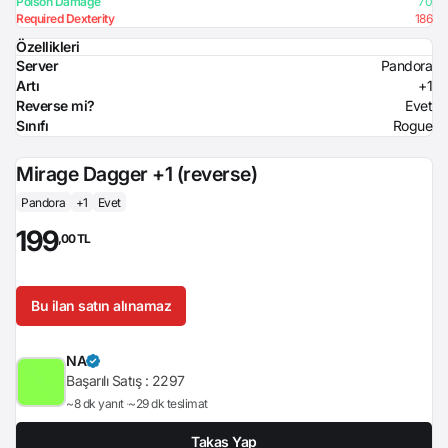
Poison Damage
70
Required Dexterity
186
Özellikleri
Server
Pandora
Artı
+1
Reverse mi?
Evet
Sınıfı
Rogue
Mirage Dagger +1 (reverse)
Pandora
+1
Evet
199
,00 TL
Bu ilan satın alınamaz
NA
Başarılı Satış :
2297
~8 dk yanıt
~29 dk teslimat
Takas Yap