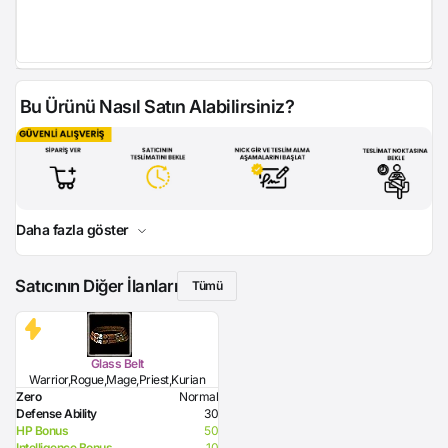
Bu Ürünü Nasıl Satın Alabilirsiniz?
Daha fazla göster
Satıcının Diğer İlanları
Tümü
Glass Belt
Warrior,Rogue,Mage,Priest,Kurian
Zero
Normal
Defense Ability
30
HP Bonus
50
Intelligence Bonus
10