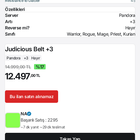
Resistance to Glacier
45
Özellikleri
Server
Pandora
Artı
+3
Reverse mi?
Hayır
Sınıfı
Warrior, Rogue, Mage, Priest, Kurian
Judicious Belt +3
Pandora
+3
Hayır
14.999,00 TL
%17
12.497
,00 TL
Bu ilan satın alınamaz
NA
Başarılı Satış :
2295
~7 dk yanıt
~29 dk teslimat
Takas Yap