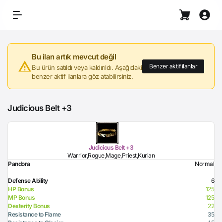
Bu ilan artık mevcut değil
Benzer aktif ilanlar
Bu ürün satıldı veya kaldırıldı. Aşağıdaki
benzer aktif ilanlara göz atabilirsiniz.
Judicious Belt +3
Judicious Belt +3
Warrior,Rogue,Mage,Priest,Kurian
Pandora
Normal
Defense Ability
6
HP Bonus
125
MP Bonus
125
Dexterity Bonus
22
Resistance to Flame
35