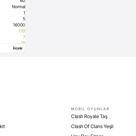
60
Normal
1
5
16000
170
7
18
İncele
7
16
50
70
96
9
MOBİL OYUNLAR
Clash Royale Taş
it
Clash Of Clans Yeşil