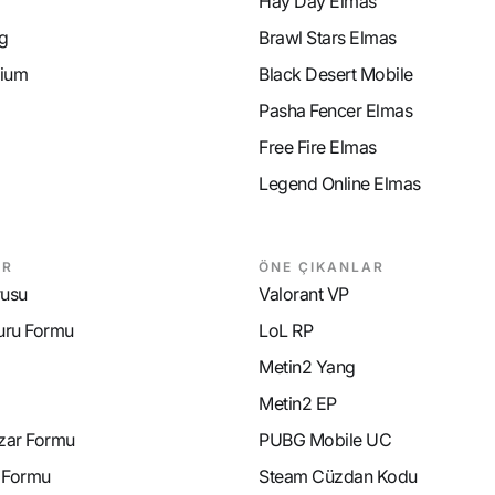
Hay Day Elmas
g
Brawl Stars Elmas
ium
Black Desert Mobile
Pasha Fencer Elmas
Free Fire Elmas
Legend Online Elmas
AR
ÖNE ÇIKANLAR
rusu
Valorant VP
uru Formu
LoL RP
Metin2 Yang
Metin2 EP
azar Formu
PUBG Mobile UC
e Formu
Steam Cüzdan Kodu