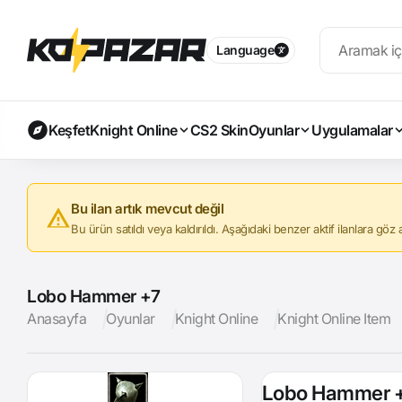
Language
Keşfet
Knight Online
CS2 Skin
Oyunlar
Uygulamalar
Bu ilan artık mevcut değil
Bu ürün satıldı veya kaldırıldı. Aşağıdaki benzer aktif ilanlara göz at
Lobo Hammer +7
Anasayfa
Oyunlar
Knight Online
Knight Online Item
Lobo Hammer 