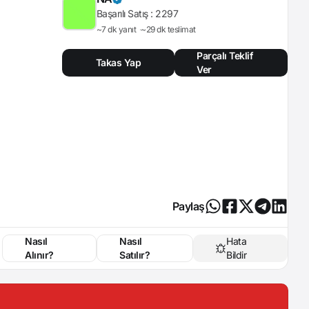
Başarılı Satış :
2297
~7 dk yanıt
~29 dk teslimat
Parçalı Teklif
Takas Yap
Ver
Paylaş
Nasıl
Nasıl
Hata
Alınır?
Satılır?
Bildir