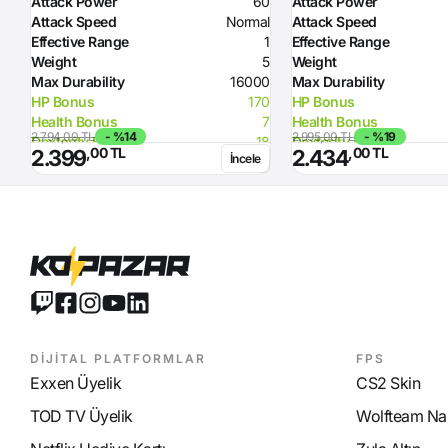
Attack Power
60
Attack Power
Attack Speed
Normal
Attack Speed
Effective Range
1
Effective Range
Weight
5
Weight
Max Durability
16000
Max Durability
HP Bonus
170
HP Bonus
Health Bonus
7
Health Bonus
2.794,00 TL
- %14
2.995,00 TL
- %19
Dexterity Bonus
18
Dexterity Bonus
,00 TL
,00 TL
2.399
2.434
İncele
Intelligence Bonus
7
Intelligence Bonus
Magic Power Bonus
16
Magic Power Bonus
Resistance to Lighting
50
Resistance to Lighting
Required Strength
70
Required Strength
Required Intelligence
96
Required Intelligence
MP Recovery
9
MP Recovery
DİJİTAL PLATFORMLAR
FPS
Exxen Üyelik
CS2 Skin
TOD TV Üyelik
Wolfteam Nak