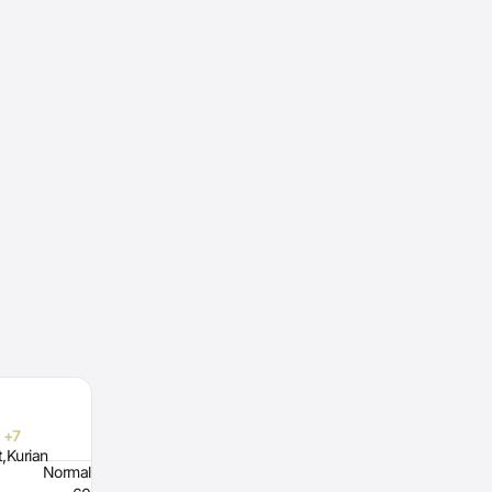
 +7
t,Kurian
Normal