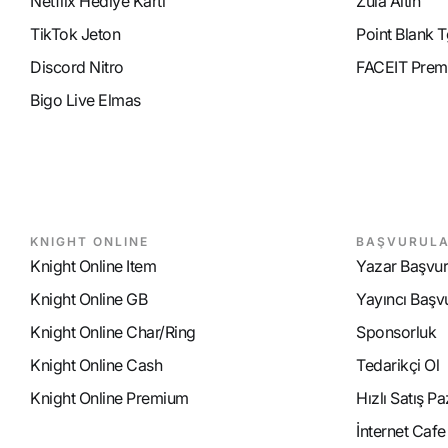
Netflix Hediye Kartı
Zula Altın
TikTok Jeton
Point Blank T
Discord Nitro
FACEIT Prem
Bigo Live Elmas
KNIGHT ONLINE
BAŞVURUL
Knight Online Item
Yazar Başvu
Knight Online GB
Yayıncı Başv
Knight Online Char/Ring
Sponsorluk
Knight Online Cash
Tedarikçi Ol
Knight Online Premium
Hızlı Satış P
İnternet Caf