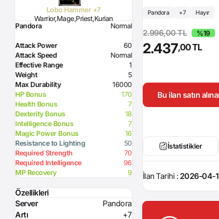
Lobo Hammer +7
Pandora
+7
Hayır
Warrior,Mage,Priest,Kurian
Pandora
Normal
2.996,00 TL
%19
2.437
Attack Power
60
,00 TL
Attack Speed
Normal
Effective Range
1
Weight
5
Max Durability
16000
Bu ilan satın alı
HP Bonus
170
Health Bonus
7
Dexterity Bonus
18
Intelligence Bonus
7
Magic Power Bonus
16
Resistance to Lighting
50
İstatistikler
Required Strength
70
Required Intelligence
96
MP Recovery
9
İlan Tarihi :
2026-04-1
Özellikleri
Server
Pandora
Artı
+7