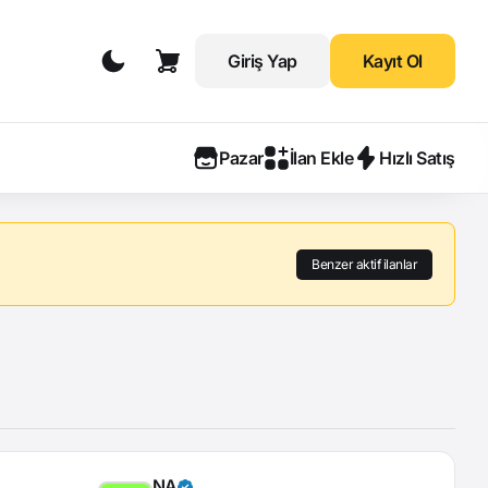
Giriş Yap
Kayıt Ol
Pazar
İlan Ekle
Hızlı Satış
Benzer aktif ilanlar
NA