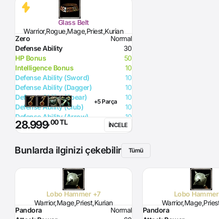
Glass Belt
Warrior,Rogue,Mage,Priest,Kurian
Zero
Normal
Defense Ability
30
HP Bonus
50
Intelligence Bonus
10
Defense Ability (Sword)
10
Defense Ability (Dagger)
10
Defense Ability (Spear)
10
+5 Parça
Defense Ability (Club)
10
Defense Ability (Arrow)
10
,00 TL
28.999
İNCELE
Defense Ability (Axe)
10
Bunlarda ilginizi çekebilir
Tümü
Lobo Hammer +7
Lobo Hammer
Warrior,Mage,Priest,Kurian
Warrior,Mage,Pries
Pandora
Normal
Pandora