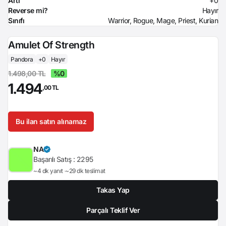
Artı
+0
Reverse mi?
Hayır
Sınıfı
Warrior, Rogue, Mage, Priest, Kurian
Amulet Of Strength
Pandora
+0
Hayır
1.498,00 TL
%0
1.494
,00 TL
Bu ilan satın alınamaz
NA
Başarılı Satış :
2295
~4 dk yanıt
~29 dk teslimat
Takas Yap
Parçalı Teklif Ver