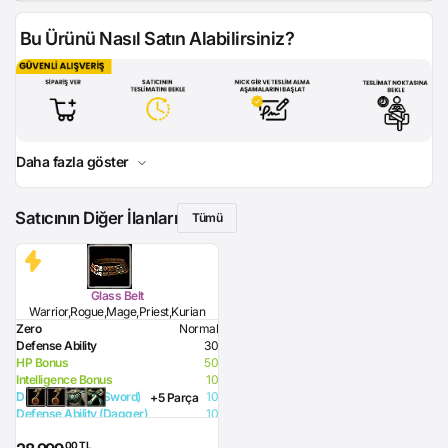
Bu Ürünü Nasıl Satın Alabilirsiniz?
Daha fazla göster
Satıcının Diğer İlanları
Tümü
Glass Belt
Warrior,Rogue,Mage,Priest,Kurian
Zero
Normal
Defense Ability
30
HP Bonus
50
Intelligence Bonus
10
Defense Ability (Sword)
10
+5 Parça
Defense Ability (Dagger)
10
Defense Ability (Spear)
10
,00 TL
Defense Ability (Club)
10