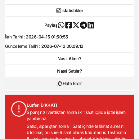
İstatistikler
Paylaş
İlan Tarihi :
2026-04-15 01:50:55
Güncelleme Tarihi :
2026-07-12 00:09:12
Nasıl Alınır?
Nasıl Satılır?
Hata Bildir
Lütfen DİKKAT!
Siparişinizi verdikten sonra ilk 1 saat içinde iptal işlemi
yapılamaz.
Satıcı, siparişten sonra 1 Saat içinde teslimat süresini
bildirirse, bu süre 6 saat olarak kabul edilir. Teslimatın
6 saati aşması durumunda, alıcı iptal hakkına sahiptir.