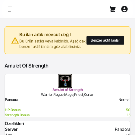
Bu ilan artık mevcut değil
Benzer aktif ilanlar
Bu ürün satıldı veya kaldırıldı. Aşağıdaki
benzer aktif ilanlara göz atabilirsiniz.
Amulet Of Strength
Amulet of Strength
Warrior,Rogue,Mage,Priest,Kurian
Pandora
Normal
HP Bonus
50
Strength Bonus
15
Özellikleri
Server
Pandora