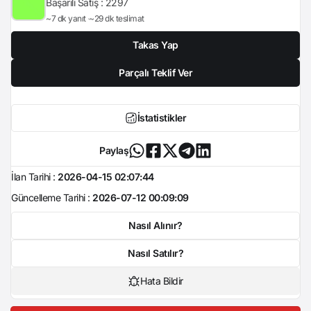
Başarılı Satış :
2297
~7 dk yanıt
~29 dk teslimat
Takas Yap
Parçalı Teklif Ver
İstatistikler
Paylaş
İlan Tarihi :
2026-04-15 02:07:44
Güncelleme Tarihi :
2026-07-12 00:09:09
Nasıl Alınır?
Nasıl Satılır?
Hata Bildir