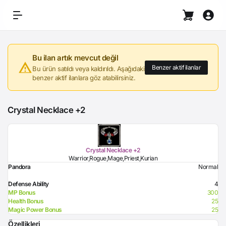
Bu ilan artık mevcut değil
Benzer aktif ilanlar
Bu ürün satıldı veya kaldırıldı. Aşağıdaki
benzer aktif ilanlara göz atabilirsiniz.
Crystal Necklace +2
Crystal Necklace +2
Warrior,Rogue,Mage,Priest,Kurian
Pandora
Normal
Defense Ability
4
MP Bonus
300
Health Bonus
25
Magic Power Bonus
25
Özellikleri