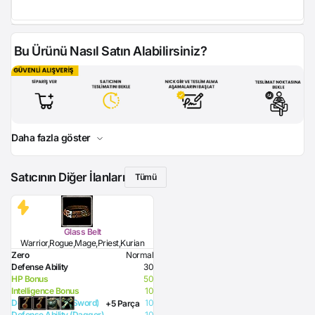
Bu Ürünü Nasıl Satın Alabilirsiniz?
Daha fazla göster
Satıcının Diğer İlanları
Tümü
Glass Belt
Warrior,Rogue,Mage,Priest,Kurian
Zero
Normal
Defense Ability
30
HP Bonus
50
Intelligence Bonus
10
Defense Ability (Sword)
10
+5 Parça
Defense Ability (Dagger)
10