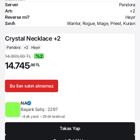
Server
Pandora
Artı
+2
Reverse mi?
Hayır
Sınıfı
Warrior, Rogue, Mage, Priest, Kurian
Crystal Necklace +2
Pandora
+2
Hayır
14.999,00 TL
%2
14.745
,00 TL
Bu ilan satın alınamaz
NA
Başarılı Satış :
2297
~8 dk yanıt
~29 dk teslimat
Takas Yap