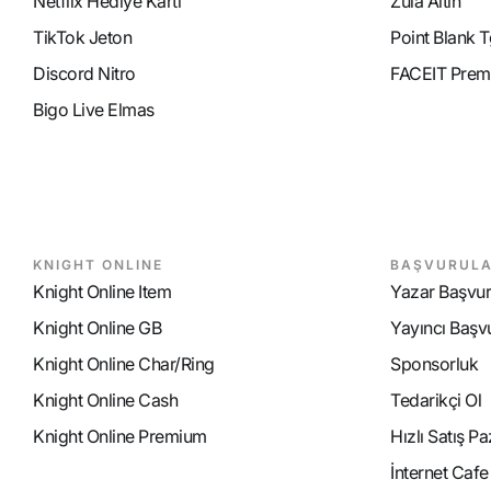
Netflix Hediye Kartı
Zula Altın
TikTok Jeton
Point Blank T
Discord Nitro
FACEIT Prem
Bigo Live Elmas
KNIGHT ONLINE
BAŞVURUL
Knight Online Item
Yazar Başvu
Knight Online GB
Yayıncı Başv
Knight Online Char/Ring
Sponsorluk
Knight Online Cash
Tedarikçi Ol
Knight Online Premium
Hızlı Satış P
İnternet Caf