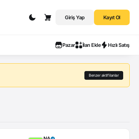
Giriş Yap
Kayıt Ol
Pazar
İlan Ekle
Hızlı Satış
Benzer aktif ilanlar
NA