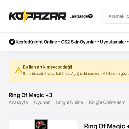
Language
Keşfet
Knight Online
CS2 Skin
Oyunlar
Uygulamalar
Bu ilan artık mevcut değil
Bu ürün satıldı veya kaldırıldı. Aşağıdaki benzer aktif ilanlara göz at
Ring Of Magic +3
Anasayfa
Oyunlar
Knight Online
Knight Online Item
Ring Of Magic 