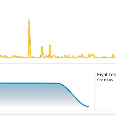
Fiyat Tekl
Son bir ay