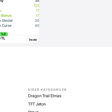
ity
55
125
s
17
r Bonus
17
o Glacier
30
o Curse
40
- %0
0 TL
İncele
DİĞER KATEGORİLER
Dragon Trail Elmas
TFT Jeton