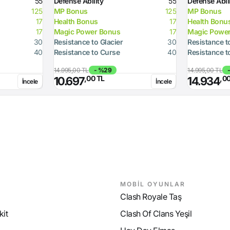
55
Defense Ability
55
Defense Abil
125
MP Bonus
125
MP Bonus
17
Health Bonus
17
Health Bonu
17
Magic Power Bonus
17
Magic Powe
30
Resistance to Glacier
30
Resistance t
40
Resistance to Curse
40
Resistance t
14.995,00 TL
- %29
14.995,00 TL
,00 TL
,0
10.697
14.934
İncele
İncele
MOBİL OYUNLAR
Clash Royale Taş
it
Clash Of Clans Yeşil