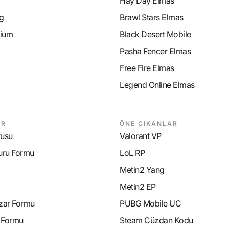
Hay Day Elmas
g
Brawl Stars Elmas
ium
Black Desert Mobile
Pasha Fencer Elmas
Free Fire Elmas
Legend Online Elmas
AR
ÖNE ÇIKANLAR
rusu
Valorant VP
uru Formu
LoL RP
Metin2 Yang
Metin2 EP
azar Formu
PUBG Mobile UC
e Formu
Steam Cüzdan Kodu