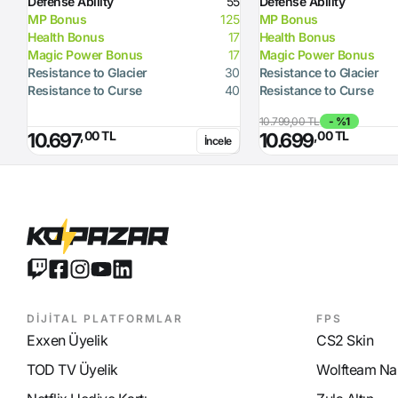
Defense Ability
55
Defense Ability
MP Bonus
125
MP Bonus
Health Bonus
17
Health Bonus
Magic Power Bonus
17
Magic Power Bonus
Resistance to Glacier
30
Resistance to Glacier
Resistance to Curse
40
Resistance to Curse
10.799,00 TL
- %1
,00 TL
,00 TL
10.697
10.699
İncele
DİJİTAL PLATFORMLAR
FPS
Exxen Üyelik
CS2 Skin
TOD TV Üyelik
Wolfteam Nak