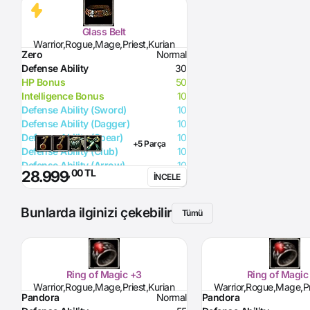
Glass Belt
Warrior,Rogue,Mage,Priest,Kurian
Zero
Normal
Defense Ability
30
HP Bonus
50
Intelligence Bonus
10
Defense Ability (Sword)
10
Defense Ability (Dagger)
10
Defense Ability (Spear)
10
+5 Parça
Defense Ability (Club)
10
Defense Ability (Arrow)
10
,00 TL
28.999
İNCELE
Defense Ability (Axe)
10
Bunlarda ilginizi çekebilir
Tümü
Ring of Magic +3
Ring of Magic
Warrior,Rogue,Mage,Priest,Kurian
Warrior,Rogue,Mage,Pr
Pandora
Normal
Pandora