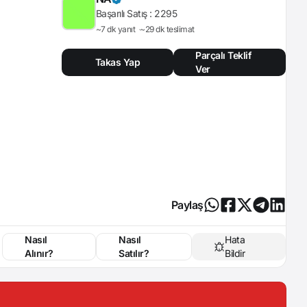
Başarılı Satış :
2295
~7 dk yanıt
~29 dk teslimat
Parçalı Teklif
Takas Yap
Ver
Paylaş
Nasıl
Nasıl
Hata
Alınır?
Satılır?
Bildir