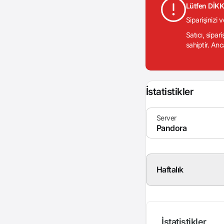
Lütfen DİK
Siparişinizi 
Satıcı, sipar
sahiptir. Anc
İstatistikler
Haftalık
İstatistikler