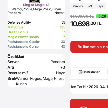
Ring of Magic +3
Pandora
+3
Hayır
Warrior,Rogue,Mage,Priest,Kurian
Pandora
Normal
14.999,00 TL
%29
10.698
Defense Ability
55
,00 TL
MP Bonus
125
Health Bonus
17
Magic Power Bonus
17
Resistance to Glacier
30
Bu ilan satın alı
Resistance to Curse
40
Özellikleri
Server
Pandora
Artı
+3
İstatistikler
Reverse mi?
Hayır
Sınıfı
Warrior, Rogue, Mage, Priest,
Kurian
İlan Tarihi :
2026-04-1