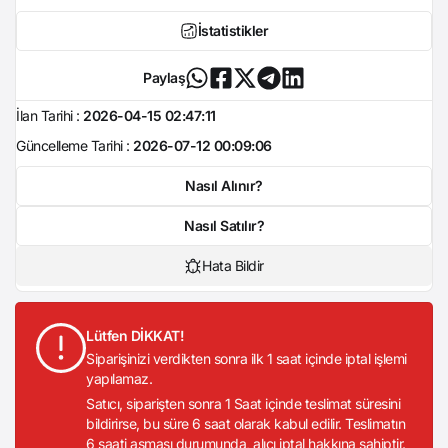
İstatistikler
Paylaş
İlan Tarihi :
2026-04-15 02:47:11
Güncelleme Tarihi :
2026-07-12 00:09:06
Nasıl Alınır?
Nasıl Satılır?
Hata Bildir
Lütfen DİKKAT!
Siparişinizi verdikten sonra ilk 1 saat içinde iptal işlemi
yapılamaz.
Satıcı, siparişten sonra 1 Saat içinde teslimat süresini
bildirirse, bu süre 6 saat olarak kabul edilir. Teslimatın
6 saati aşması durumunda, alıcı iptal hakkına sahiptir.