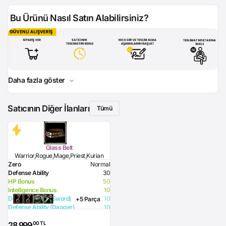
Bu Ürünü Nasıl Satın Alabilirsiniz?
Daha fazla göster
Satıcının Diğer İlanları
Tümü
Glass Belt
Warrior,Rogue,Mage,Priest,Kurian
Zero
Normal
Defense Ability
30
HP Bonus
50
Intelligence Bonus
10
Defense Ability (Sword)
10
+5 Parça
Defense Ability (Dagger)
10
Defense Ability (Spear)
10
,00 TL
28.999
Defense Ability (Club)
10