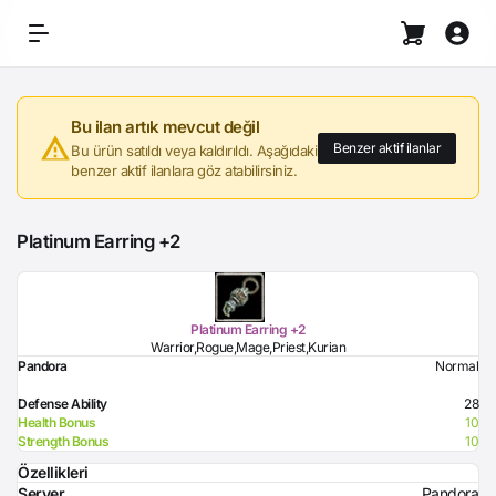
Bu ilan artık mevcut değil
Benzer aktif ilanlar
Bu ürün satıldı veya kaldırıldı. Aşağıdaki
benzer aktif ilanlara göz atabilirsiniz.
Platinum Earring +2
Platinum Earring +2
Warrior,Rogue,Mage,Priest,Kurian
Pandora
Normal
Defense Ability
28
Health Bonus
10
Strength Bonus
10
Özellikleri
Server
Pandora