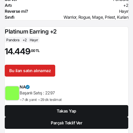
Artı
+2
Reverse mi?
Hayır
Sınıfı
Warrior, Rogue, Mage, Priest, Kurian
Platinum Earring +2
Pandora
+2
Hayır
14.449
,00 TL
Bu ilan satın alınamaz
NA
Başarılı Satış :
2297
~7 dk yanıt
~29 dk teslimat
Takas Yap
Parçalı Teklif Ver